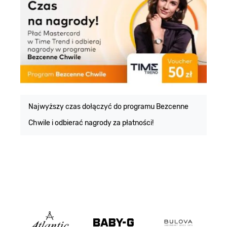
E
m
Najwyższy czas dołączyć do programu Bezcenne
Chwile i odbierać nagrody za płatności!