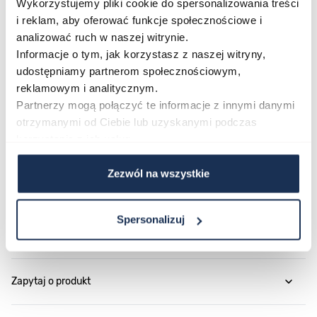
że to model, który łączy kreatywny design z praktyczną
Wykorzystujemy pliki cookie do spersonalizowania treści
i reklam, aby oferować funkcje społecznościowe i
nowoczesnością.
analizować ruch w naszej witrynie.
Połączenie stylu i funkcjonalności
Informacje o tym, jak korzystasz z naszej witryny,
Swatch Clearly Pay! to zegarek, który redefiniuje to, jak
udostępniamy partnerom społecznościowym,
patrzymy na codzienny dodatek – przezroczysty, duży i
reklamowym i analitycznym.
gotowy do płatności zbliżeniowych. Jeśli szukasz
Partnerzy mogą połączyć te informacje z innymi danymi
modelu, który łączy innowację z niepowtarzalnym
otrzymanymi od Ciebie lub uzyskanymi podczas
korzystania z ich usług.
wyglądem, to jest właśnie ten wybór.
Zezwól na wszystkie
Parametry
Spersonalizuj
Opinie
Zapytaj o produkt