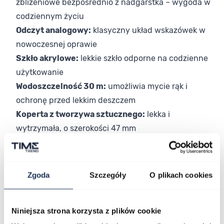
zbliżeniowe bezpośrednio z nadgarstka – wygoda w
codziennym życiu
Odczyt analogowy:
klasyczny układ wskazówek w
nowoczesnej oprawie
Szkło akrylowe:
lekkie szkło odporne na codzienne
użytkowanie
Wodoszczelność 30 m:
umożliwia mycie rąk i
ochronę przed lekkim deszczem
Koperta z tworzywa sztucznego:
lekka i
wytrzymała, o szerokości 47 mm
Wybór dopasowany do Twojego stylu
Swatch Clearly Pay! SB01K102-5300 to propozycja dla
tych, którzy lubią, kiedy detal robi różnicę.
Zgoda
Szczegóły
O plikach cookies
Transparentna forma wyróżnia go spośród typowych
zegarków i dodaje stylizacji wyrazistego akcentu.
Niniejsza strona korzysta z plików cookie
Wbudowana obsługa płatności zbliżeniowych sprawia,