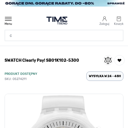
Przejdź do treści
Menu
Zaloguj
Koszyk
Strona Główna
SWATCH Clearly Pay! SB01K102-5300
/
SWATCH Clearly Pay! SB01K102-5300
PRODUKT DOSTĘPNY
WYSYŁKA W 24 - 48H
SKU: 05274211