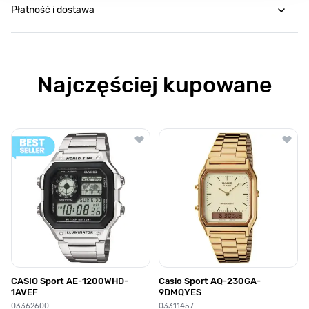
Płatność i dostawa
Najczęściej kupowane
Poruszanie się po elementach karuzeli jest możliwe za pomocą klawis
Naciśnij, aby pominąć karuzelę
Naciśnij, aby przejść do nawigacji karuzeli
CASIO Sport AE-1200WHD-
Casio Sport AQ-230GA-
1AVEF
9DMQYES
03362600
03311457