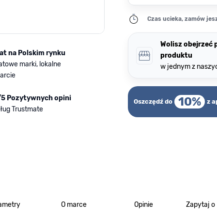
Czas ucieka, zamów jesz
Wolisz obejrzeć
lat na Polskim rynku
produktu
atowe marki, lokalne
w jednym z naszy
arcie
/5 Pozytywnych opini
10%
Oszczędź do
z a
ług Trustmate
ametry
O marce
Opinie
Zapytaj o