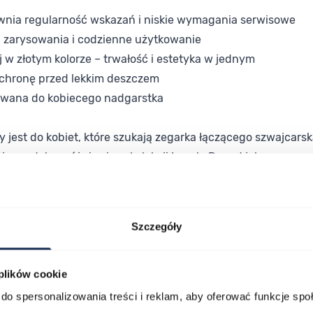
ewnia regularność wskazań i niskie wymagania serwisowe
 zarysowania i codzienne użytkowanie
 w złotym kolorze – trwałość i estetyka w jednym
ochronę przed lekkim deszczem
wana do kobiecego nadgarstka
 jest do kobiet, które szukają zegarka łączącego szwajcars
, że model wyróżnia się w kolekcji Lovely Round jako propoz
s wieczornego wyjścia.
kład dostępnej jakości z prawdziwym szwajcarskim rodowode
Szczegóły
apoznania się z pełną kolekcją Tissot i wyboru zegarka do
 plików cookie
do spersonalizowania treści i reklam, aby oferować funkcje sp