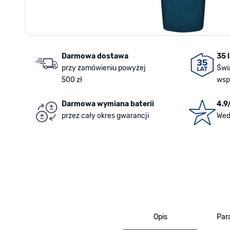
Darmowa dostawa
35 
przy zamówieniu powyżej
Świ
500 zł
wsp
Darmowa wymiana baterii
4.9
przez cały okres gwarancji
Wed
Opis
Par