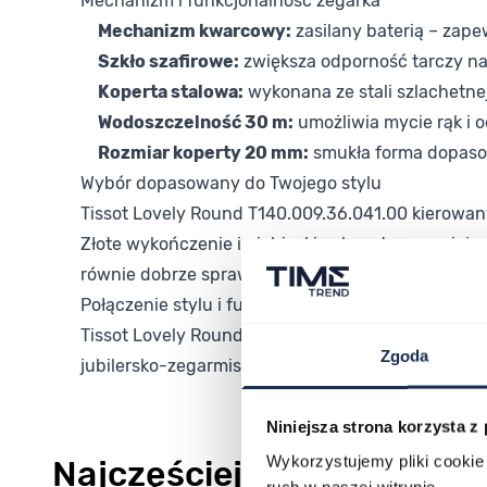
Mechanizm i funkcjonalność zegarka
Mechanizm kwarcowy:
zasilany baterią – zap
Szkło szafirowe:
zwiększa odporność tarczy na
Koperta stalowa:
wykonana ze stali szlachetnej
Wodoszczelność 30 m:
umożliwia mycie rąk i 
Rozmiar koperty 20 mm:
smukła forma dopaso
Wybór dopasowany do Twojego stylu
Tissot Lovely Round T140.009.36.041.00 kierowany
Złote wykończenie i niebieskie akcenty sprawiają
równie dobrze sprawdzi się w biurze, jak i podcza
Połączenie stylu i funkcjonalności
Tissot Lovely Round T140.009.36.041.00 to przy
Zgoda
jubilersko-zegarmistrzowskiego. Zapraszamy do z
Niniejsza strona korzysta z
Wykorzystujemy pliki cookie 
Najczęściej kupowane
ruch w naszej witrynie.