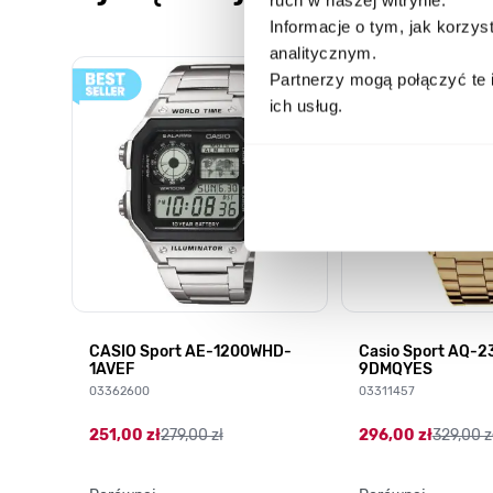
Informacje o tym, jak korzy
analitycznym.
Poruszanie się po elementach karuzeli jest możliwe za pomocą k
Naciśnij, aby pominąć karuzelę
Naciśnij, aby przejść do nawigacji karuzeli
Partnerzy mogą połączyć te 
ich usług.
H-
CASIO Sport AE-1200WHD-
Casio Sport AQ-
1AVEF
9DMQYES
03362600
03311457
251,00 zł
279,00 zł
296,00 zł
329,00 z