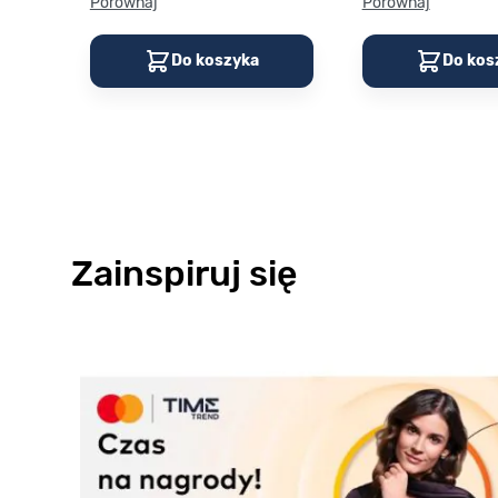
Porównaj
Porównaj
Do koszyka
Do kos
Zainspiruj się