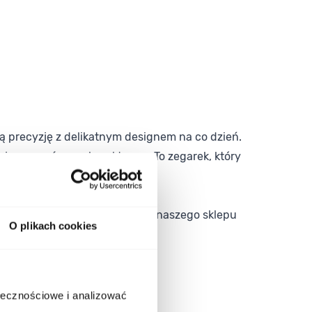
ką precyzję z delikatnym designem na co dzień.
ycja z wyraźnym charakterem. To zegarek, który
m – model dostępny w ofercie naszego sklepu
O plikach cookies
pasowanego do Twoich potrzeb.
ołecznościowe i analizować