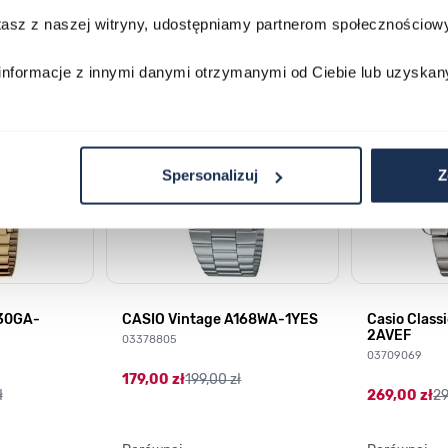
stasz z naszej witryny, udostępniamy partnerom społecznościo
lawisza tabulacji. Możesz pominąć karuzelę lub przejść bezpośrednio d
informacje z innymi danymi otrzymanymi od Ciebie lub uzyskan
Spersonalizuj
Z
230GA-
CASIO Vintage A168WA-1YES
Casio Clas
2AVEF
03378805
03709069
179,00 zł
199,00 zł
ł
269,00 zł
29