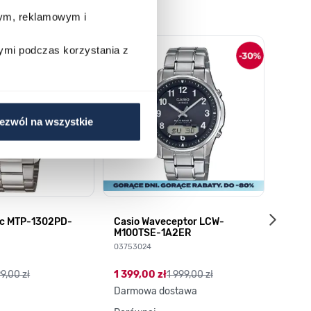
wym, reklamowym i
o nawigacji karuzeli za pomocą linka pomijającego.
ymi podczas korzystania z
ezwól na wszystkie
sic MTP-1302PD-
Casio Waveceptor LCW-
Q&Q S
M100TSE-1A2ER
035158
03753024
89,00
9,00 zł
1 399,00 zł
1 999,00 zł
Darmowa dostawa