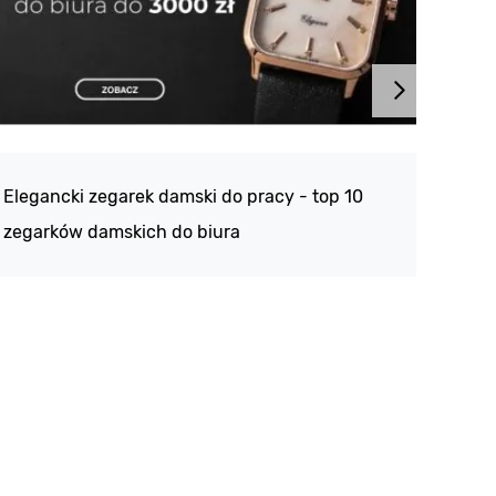
Atlan
188 -
Elegancki zegarek damski do pracy - top 10
kolek
zegarków damskich do biura