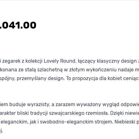
.041.00
 zegarek z kolekcji Lovely Round, łączący klasyczny design
onana ze stalą szlachetną w złotym wykończeniu nadaje mo
spójny, przemyślany design. To propozycja dla kobiet cenią
askiem buduje wyrazisty, a zarazem wyważony wygląd odpowie
ter bliski tradycji szwajcarskiego rzemiosła. Dzięki niewi
 eleganckim, jak i swobodno-eleganckim strojem. Niebieski p
j.