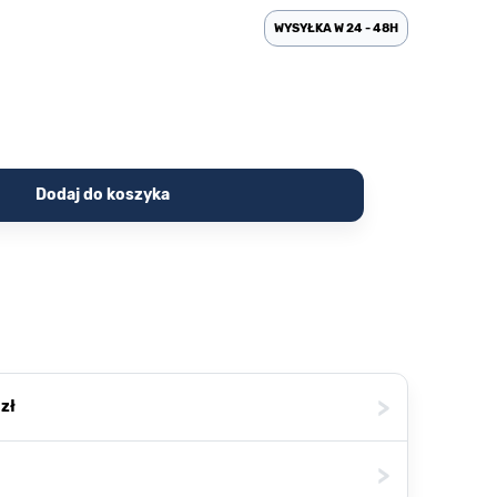
WYSYŁKA W 24 - 48H
Dodaj do koszyka
>
zł
>