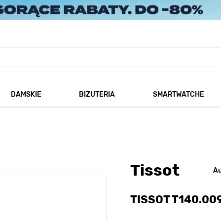
DAMSKIE
BIŻUTERIA
SMARTWATCHE
każ podmenu dla kategorii Męskie
Pokaż podmenu dla kategorii Damskie
Pokaż podmenu dla kategorii
Tissot
A
TISSOT T140.009