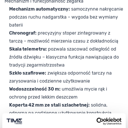
Mechanizm i funkcjonalność zegarka
Mechanizm automatyczny:
samoczynne nakręcanie
podczas ruchu nadgarstka – wygoda bez wymiany
baterii
Chronograf:
precyzyjny stoper zintegrowany z
tarczą – możliwość mierzenia czasu z dokładnością
Skala telemetru:
pozwala szacować odległość od
źródła dźwięku – klasyczna funkcja nawiązująca do
tradycji zegarmistrzostwa
Szkło szafirowe:
zwiększa odporność tarczy na
zarysowania i codzienne użytkowanie
Wodoszczelność 30 m:
umożliwia mycie rąk i
ochronę przed lekkim deszczem
Koperta 42 mm ze stali szlachetnej:
solidna,
odporna na codzienne użytkowanie konstrukcja
Wybór dopasowany do Twojego stylu