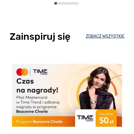
Zainspiruj się
ZOBACZ WSZYSTKIE
E