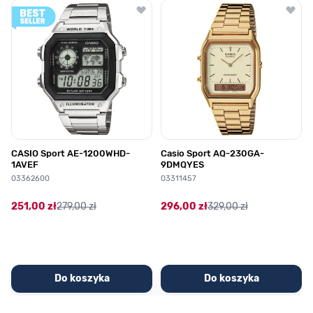
Poruszanie się po elementach karuzeli jest możliwe za pomocą klawis
Naciśnij, aby pominąć karuzelę
Naciśnij, aby przejść do nawigacji karuzeli
CASIO Sport AE-1200WHD-
Casio Sport AQ-230GA-
1AVEF
9DMQYES
03362600
03311457
251,00 zł
279,00 zł
296,00 zł
329,00 zł
Do koszyka
Do koszyka