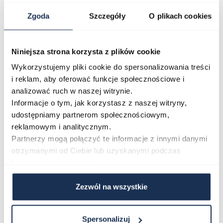
Tissot Heritage T142.462.16.032.00 kierowany jest do
mężczyzn, którzy doceniają zegarki z historyczną
Zgoda
Szczegóły
O plikach cookies
tradycją i funkcjonalnym wyposażeniem. Brązowy
pasek i biała tarcza tworzą połączenie
Niniejsza strona korzysta z plików cookie
charakterystyczne dla klasycznych modeli vintage,
Wykorzystujemy pliki cookie do spersonalizowania treści
które nie tracą aktualności. To propozycja dla tych,
i reklam, aby oferować funkcje społecznościowe i
którzy szukają szwajcarskiej jakości w przystępnym
analizować ruch w naszej witrynie.
wydaniu premium.
Informacje o tym, jak korzystasz z naszej witryny,
Połączenie stylu i funkcjonalności
udostępniamy partnerom społecznościowym,
reklamowym i analitycznym.
Tissot Heritage łączy tradycję szwajcarskiego
Partnerzy mogą połączyć te informacje z innymi danymi
zegarmistrzostwa z precyzją chronografu i estetyką,
otrzymanymi od Ciebie lub uzyskanymi podczas
która pozostaje ponadczasowa. Zegarek dostępny jest
korzystania z ich usług.
w ofercie naszego sklepu jubilersko-
zegarmistrzowskiego – zapraszamy do zapoznania się z
Zezwól na wszystkie
pełną specyfikacją i zamówienia.
Spersonalizuj