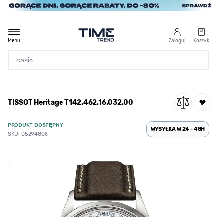
Przejdź do treści
Menu
Zaloguj
Koszyk
Strona Główna
TISSOT Heritage T142.462.16.032.00
/
TISSOT Heritage T142.462.16.032.00
PRODUKT DOSTĘPNY
WYSYŁKA W 24 - 48H
SKU: 05294808