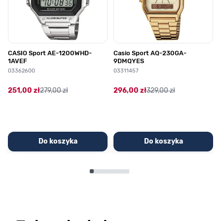
CASIO Sport AE-1200WHD-
Casio Sport AQ-230GA-
1AVEF
9DMQYES
03362600
03311457
251,00 zł
279,00 zł
296,00 zł
329,00 zł
Do koszyka
Do koszyka