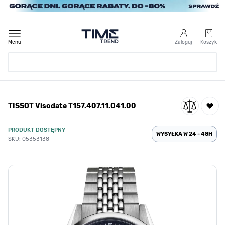
Przejdź do treści
Menu
Zaloguj
Koszyk
Strona Główna
TISSOT Visodate T157.407.11.041.00
/
TISSOT Visodate T157.407.11.041.00
PRODUKT DOSTĘPNY
WYSYŁKA W 24 - 48H
SKU: 05353138