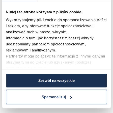
Niebieska tarcza i stalowa bransoleta sprawiają, że
model ten pasuje do eleganckich stylizacji, ale równie
Niniejsza strona korzysta z plików cookie
dobrze dopełni swobodniejszy, codzienny strój. Koperta
Wykorzystujemy pliki cookie do spersonalizowania treści
o szerokości 39 mm to rozmiar ceniony za klasyczne
i reklam, aby oferować funkcje społecznościowe i
proporcje na nadgarstku.
analizować ruch w naszej witrynie.
Połączenie stylu i funkcjonalności
Informacje o tym, jak korzystasz z naszej witryny,
Tissot Visodate T157.407.11.041.00 to zegarek, który
udostępniamy partnerom społecznościowym,
reklamowym i analitycznym.
łączy szwajcarską precyzję z ponadczasową estetyką,
Partnerzy mogą połączyć te informacje z innymi danymi
oferując solidne wykonanie w każdym detalu. Zapoznaj
otrzymanymi od Ciebie lub uzyskanymi podczas
się z pełną ofertą kolekcji Visodate w naszym sklepie i
korzystania z ich usług.
wybierz model dopasowany do swoich potrzeb.
Zezwól na wszystkie
Parametry
Spersonalizuj
O marce