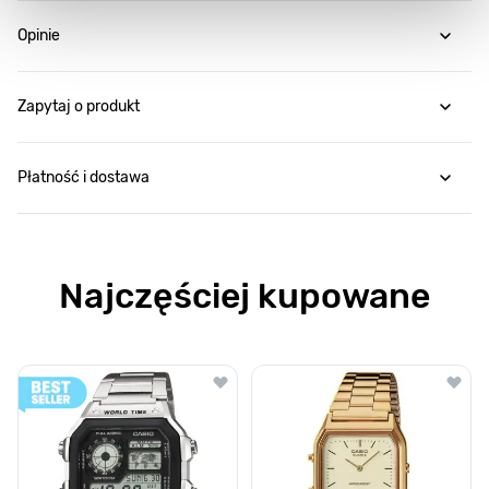
Opinie
Zapytaj o produkt
Płatność i dostawa
Najczęściej kupowane
Poruszanie się po elementach karuzeli jest możliwe za pomocą klawis
Naciśnij, aby pominąć karuzelę
Naciśnij, aby przejść do nawigacji karuzeli