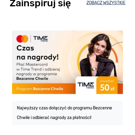
Zainspiruj się
ZOBACZ WSZYSTKIE
E
m
Najwyższy czas dołączyć do programu Bezcenne
Chwile i odbierać nagrody za płatności!