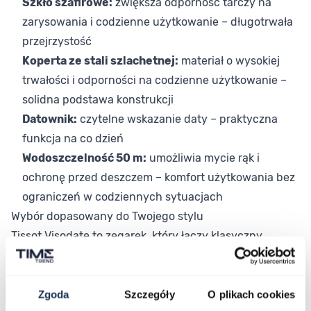
Szkło szafirowe:
zwiększa odporność tarczy na
zarysowania i codzienne użytkowanie – długotrwała
przejrzystość
Koperta ze stali szlachetnej:
materiał o wysokiej
trwałości i odporności na codzienne użytkowanie –
solidna podstawa konstrukcji
Datownik:
czytelne wskazanie daty – praktyczna
funkcja na co dzień
Wodoszczelność 50 m:
umożliwia mycie rąk i
ochronę przed deszczem – komfort użytkowania bez
ograniczeń w codziennych sytuacjach
Wybór dopasowany do Twojego stylu
Tissot Visodate to zegarek, który łączy klasyczny
design z solidnością mechanizmu automatycznego,
tworząc propozycję dla mężczyzn szukających
sprawdzonej szwajcarskiej jakości w przystępnej cenie.
Zgoda
Szczegóły
O plikach cookies