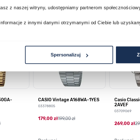
stasz z naszej witryny, udostępniamy partnerom społecznościo
lawisza tabulacji. Możesz pominąć karuzelę lub przejść bezpośrednio d
informacje z innymi danymi otrzymanymi od Ciebie lub uzyskan
Spersonalizuj
Z
230GA-
CASIO Vintage A168WA-1YES
Casio Class
2AVEF
03378805
03709069
179,00 zł
199,00 zł
ł
269,00 zł
29