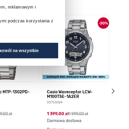
wym, reklamowym i
o nawigacji karuzeli za pomocą linka pomijającego.
ymi podczas korzystania z
ezwól na wszystkie
ic MTP-1302PD-
Casio Waveceptor LCW-
Q&Q S
M100TSE-1A2ER
035158
03753024
89,00
9,00 zł
1 399,00 zł
1 999,00 zł
Darmowa dostawa