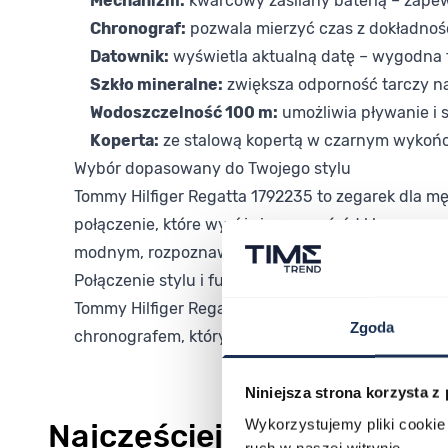
Mechanizm:
kwarcowy zasilany baterią – zape
Chronograf:
pozwala mierzyć czas z dokładnoś
Datownik:
wyświetla aktualną datę – wygodna 
Szkło mineralne:
zwiększa odporność tarczy n
Wodoszczelność 100 m:
umożliwia pływanie i 
Koperta:
ze stalową kopertą w czarnym wykońc
Wybór dopasowany do Twojego stylu
Tommy Hilfiger Regatta 1792235 to zegarek dla męż
połączenie, które wyróżnia go spośród klasycznyc
modnym, rozpoznawalnym designem.
Połączenie stylu i funkcjonalności
Tommy Hilfiger Regatta 1792235 to zegarek, który
Zgoda
chronografem, który wyróżni Twoją stylizację, ta 
Niniejsza strona korzysta z
Wykorzystujemy pliki cookie 
Najczęściej kupowane
ruch w naszej witrynie.