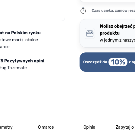
Czas ucieka, zamów jesz
Wolisz obejrzeć
lat na Polskim rynku
produktu
atowe marki, lokalne
w jednym z naszy
arcie
10%
/5 Pozytywnych opini
Oszczędź do
z a
ług Trustmate
ametry
O marce
Opinie
Zapytaj o