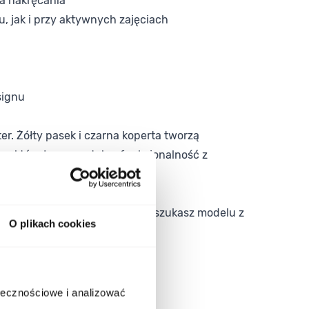
a nakręcania
 jak i przy aktywnych zajęciach
signu
r. Żółty pasek i czarna koperta tworzą
a, który łączy czytelną funkcjonalność z
odziennej użyteczności. Jeśli szukasz modelu z
O plikach cookies
ołecznościowe i analizować