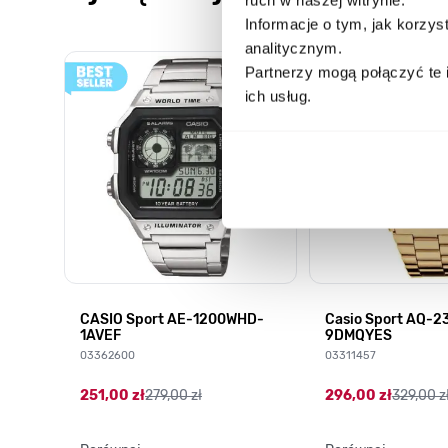
Informacje o tym, jak korzy
analitycznym.
Poruszanie się po elementach karuzeli jest możliwe za pomocą k
Naciśnij, aby pominąć karuzelę
Naciśnij, aby przejść do nawigacji karuzeli
Partnerzy mogą połączyć te 
ich usług.
CASIO Sport AE-1200WHD-
Casio Sport AQ-
1AVEF
9DMQYES
03362600
03311457
251,00 zł
279,00 zł
296,00 zł
329,00 z