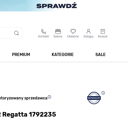
Kontakt
Salony
Ulubione
Zaloguj
Koszyk
PREMIUM
KATEGORIE
SALE
 Biżuteria
Pokaż podmenu dla kategorii Smartwatche
Pokaż podmenu dla kategorii Premium
Pokaż podmenu dla kateg
Pokaż 
utoryzowany sprzedawca
 Regatta 1792235