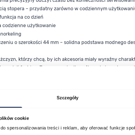
wnia precyzyjny odczyt czasu bez konieczności serwisowani
cią stopera – przydatny zarówno w codziennym użytkowaniu,
funkcja na co dzień
a codzienne użytkowanie
snorkeling
zeniu o szerokości 44 mm – solidna podstawa modnego de
czyzn, którzy chcą, by ich akcesoria miały wyraźny charakte
h modeli fashion. To propozycja dla osób szukających zegark
 spełnia oczekiwania zarówno pod względem wyglądu, jak i c
Szczegóły
propozycja marki Tommy Hilfiger jest warta uwagi.
 plików cookie
do spersonalizowania treści i reklam, aby oferować funkcje sp