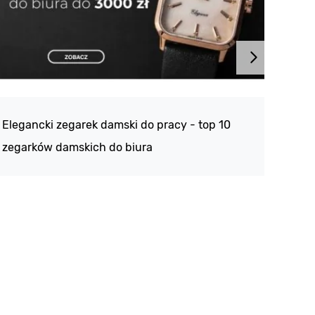
Atlan
188 -
Elegancki zegarek damski do pracy - top 10
kolek
zegarków damskich do biura