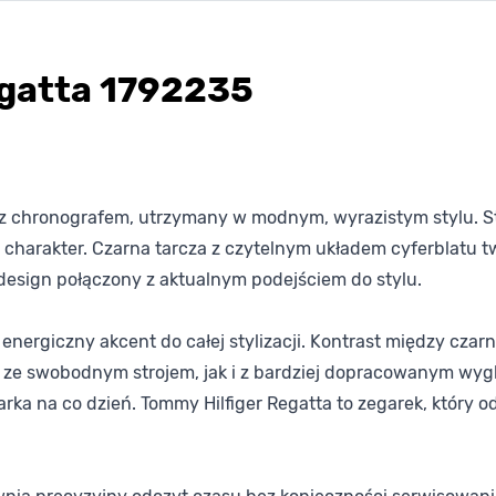
gatta 1792235
k z chronografem, utrzymany w modnym, wyrazistym stylu. 
charakter. Czarna tarcza z czytelnym układem cyferblatu tw
design połączony z aktualnym podejściem do stylu.
energiczny akcent do całej stylizacji. Kontrast między czar
 ze swobodnym strojem, jak i z bardziej dopracowanym wygl
ka na co dzień. Tommy Hilfiger Regatta to zegarek, który od