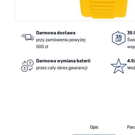
Darmowa dostawa
35 
przy zamówieniu powyżej
Świ
500 zł
wsp
Darmowa wymiana baterii
4.9
przez cały okres gwarancji
Wed
Opis
Par