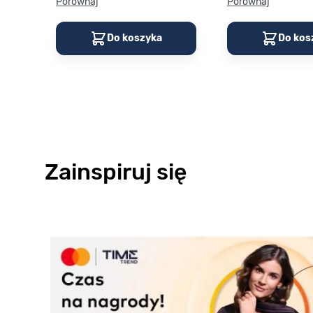
Porównaj
Porównaj
Do koszyka
Do kos
Zainspiruj się