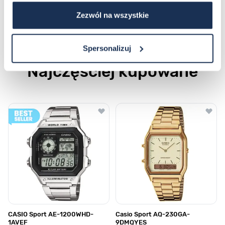
Zezwól na wszystkie
Płatność i dostawa
Spersonalizuj
Najczęściej kupowane
Poruszanie się po elementach karuzeli jest możliwe za pomocą klawis
Naciśnij, aby pominąć karuzelę
Naciśnij, aby przejść do nawigacji karuzeli
CASIO Sport AE-1200WHD-
Casio Sport AQ-230GA-
1AVEF
9DMQYES