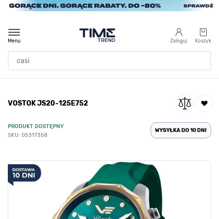
Przejdź do treści
Menu
Zaloguj
Koszyk
Strona Główna
VOSTOK JS20-125E752
/
VOSTOK JS20-125E752
PRODUKT DOSTĘPNY
WYSYŁKA DO 10 DNI
SKU: 05317358