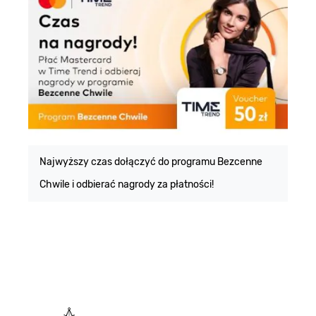
E
m
Najwyższy czas dołączyć do programu Bezcenne
Chwile i odbierać nagrody za płatności!