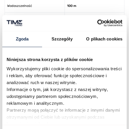
Wodoszczelność
100 m
Stoper
tak
Kolor koperty
srebrny
Zgoda
Szczegóły
O plikach cookies
Kolor tarczy
zielony
Niniejsza strona korzysta z plików cookie
Kolor paska/bransolety
zielony
Wykorzystujemy pliki cookie do spersonalizowania treści
Kod producenta
JS20-125E752
i reklam, aby oferować funkcje społecznościowe i
analizować ruch w naszej witrynie.
Informacje o tym, jak korzystasz z naszej witryny,
udostępniamy partnerom społecznościowym,
Opinie
reklamowym i analitycznym.
Partnerzy mogą połączyć te informacje z innymi danymi
otrzymanymi od Ciebie lub uzyskanymi podczas
Zapytaj o produkt
korzystania z ich usług.