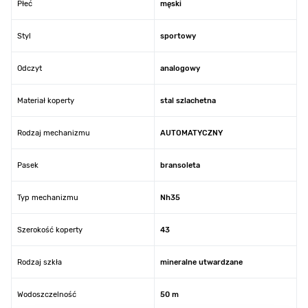
Płeć
męski
Styl
sportowy
Odczyt
analogowy
Materiał koperty
stal szlachetna
Rodzaj mechanizmu
AUTOMATYCZNY
Pasek
bransoleta
Typ mechanizmu
Nh35
Szerokość koperty
43
Rodzaj szkła
mineralne utwardzane
Wodoszczelność
50 m