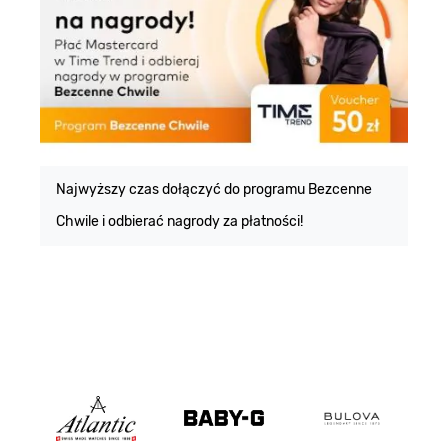
E
m
Najwyższy czas dołączyć do programu Bezcenne
Chwile i odbierać nagrody za płatności!