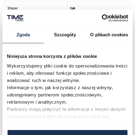
Stoper
tak
Kolor koperty
srebrny
Zgoda
Szczegóły
O plikach cookies
Kolor tarczy
niebieski
Kolor paska/bransolety
srebrny
Niniejsza strona korzysta z plików cookie
Wykorzystujemy pliki cookie do spersonalizowania treści
Kod producenta
NH35A-560A687B
i reklam, aby oferować funkcje społecznościowe i
analizować ruch w naszej witrynie.
Informacje o tym, jak korzystasz z naszej witryny,
Opinie
udostępniamy partnerom społecznościowym,
reklamowym i analitycznym.
Partnerzy mogą połączyć te informacje z innymi danymi
Zapytaj o produkt
otrzymanymi od Ciebie lub uzyskanymi podczas
korzystania z ich usług.
Płatność i dostawa