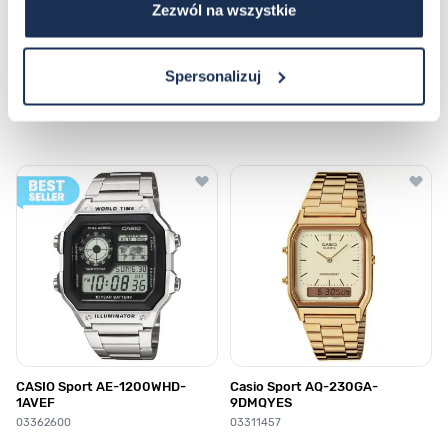
Zezwól na wszystkie
Spersonalizuj
Najczęściej kupowane
Poruszanie się po elementach karuzeli jest możliwe za pomocą klawis
Naciśnij, aby pominąć karuzelę
Naciśnij, aby przejść do nawigacji karuzeli
CASIO Sport AE-1200WHD-
Casio Sport AQ-230GA-
1AVEF
9DMQYES
03362600
03311457