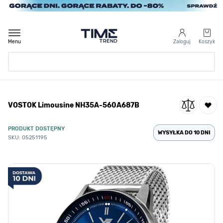
Przejdź do treści
Menu
Zaloguj
Koszyk
Strona Główna
VOSTOK Limousine NH35A-560A687B
/
VOSTOK Limousine NH35A-560A687B
PRODUKT DOSTĘPNY
WYSYŁKA DO 10 DNI
SKU: 05251195