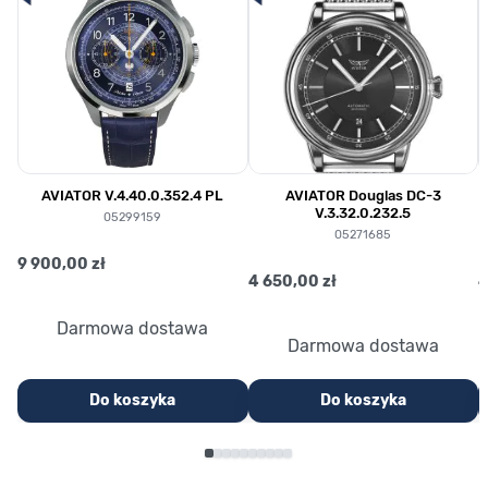
AVIATOR V.4.40.0.352.4 PL
AVIATOR Douglas DC-3
V.3.32.0.232.5
05299159
05271685
9 900,00 zł
4 650,00 zł
4
Darmowa dostawa
Darmowa dostawa
Do koszyka
Do koszyka