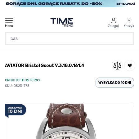
Przejdź do treści
Menu
Zaloguj
Koszyk
Strona Główna
AVIATOR Bristol Scout V.3.18.0.161.4
/
AVIATOR Bristol Scout V.3.18.0.161.4
PRODUKT DOSTĘPNY
WYSYŁKA DO 10 DNI
SKU: 05231775