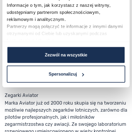
Zegarek napędzany jest automatycznym
Informacje o tym, jak korzystasz z naszej witryny,
mechanizmem, który dzięki zastosowaniu ponad 28
udostępniamy partnerom społecznościowym,
kamieni łożyskowych gwarantuje płynne i niezawodne
reklamowym i analitycznym.
działanie. Mechanizm został skonstruowany z myślą o
Partnerzy mogą połączyć te informacje z innymi danymi
długowieczności, co sprawia, że zegarek będzie służył
otrzymanymi od Ciebie lub uzyskanymi podczas
przez wiele lat. AVIATOR Bristol Scout V.3.18.0.161.4 jest
korzystania z ich usług.
objęty 2-letnią gwarancją, co potwierdza wysoką
jakość jego wykonania. Dodatkowo, zegarek jest
Zezwól na wszystkie
wodoszczelny do 100 metrów (10 bar), co pozwala na
jego użytkowanie nawet w trudniejszych warunkach,
takich jak pływanie.
Spersonalizuj
Zegarki Aviator
Marka Aviator już od 2000 roku skupia się na tworzeniu
możliwie najlepszych zegarków lotniczych, zarówno dla
pilotów profesjonalnych, jak i miłośników
zegarmistrzostwa czy awiacji. Ze swojego laboratorium
rozwojowego umiejscowionego w wieży kontrolnej