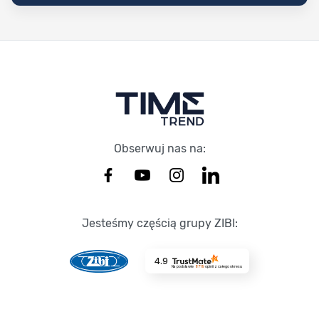
Stopka Timetrend
Obserwuj nas na:
Jesteśmy częścią grupy ZIBI:
4.9
Na podstawie
8719
opinii
z całego okresu