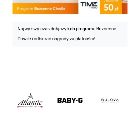
E
m
Najwyższy czas dołączyć do programu Bezcenne
Chwile i odbierać nagrody za płatności!