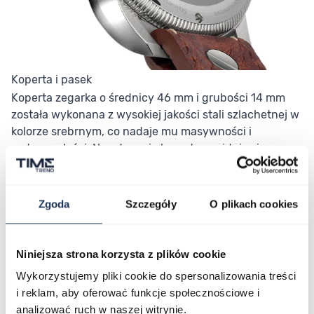
Koperta i pasek
Koperta zegarka o średnicy 46 mm i grubości 14 mm
została wykonana z wysokiej jakości stali szlachetnej w
kolorze srebrnym, co nadaje mu masywności i
wytrzymałości. Na odwrocie koperty znajduje się
grawerunek z symbolem samolotu, co podkreśla
lotniczy rodowód modelu. Dekoracyjna koronka z
wytłoczoną literką „A” dodaje zegarkowi charakteru.
Zgoda
Szczegóły
O plikach cookies
Brązowy pasek z naturalnej skóry, ozdobiony białymi
przeszyciami i stalowymi nitami, nadaje czasomierzowi
wyjątkowy, solidny wygląd oraz zapewnia komfort
Niniejsza strona korzysta z plików cookie
noszenia. Zapięcie na sprzączkę pozwala na
Wykorzystujemy pliki cookie do spersonalizowania treści
precyzyjne dopasowanie paska do nadgarstka.
i reklam, aby oferować funkcje społecznościowe i
Mechanizm
analizować ruch w naszej witrynie.