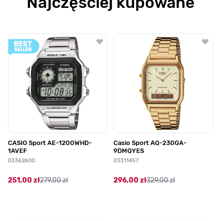
Najczęściej kupowane
Poruszanie się po elementach karuzeli jest możliwe za pomocą klawis
Naciśnij, aby pominąć karuzelę
Naciśnij, aby przejść do nawigacji karuzeli
CASIO Sport AE-1200WHD-
Casio Sport AQ-230GA-
1AVEF
9DMQYES
03362600
03311457
251,00 zł
279,00 zł
296,00 zł
329,00 zł