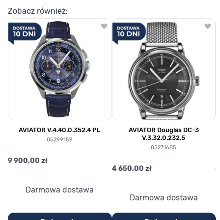
Zobacz również:
AVIATOR V.4.40.0.352.4 PL
AVIATOR Douglas DC-3
V.3.32.0.232.5
05299159
05271685
9 900,00 zł
4 650,00 zł
4
Darmowa dostawa
Darmowa dostawa