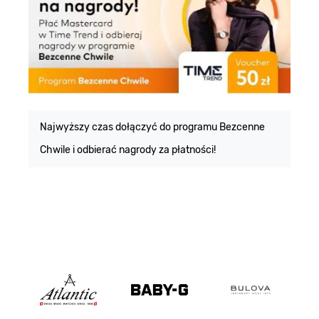
E
m
Najwyższy czas dołączyć do programu Bezcenne
Chwile i odbierać nagrody za płatności!