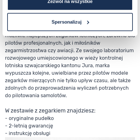
Zezwól na wszystkie
Marka
Spersonalizuj
Marka Aviator już od 2000 roku skupia się na tworzeniu
możliwie najlepszych zegarków lotniczych, zarówno dla
pilotów profesjonalnych, jak i miłośników
zegarmistrzostwa czy awiacji. Ze swojego laboratorium
rozwojowego umiejscowionego w wieży kontrolnej
lotniska szwajcarskiego kantonu Jura, marka
wypuszcza kolejne, uwielbiane przez pilotów modele
zegarków mierzących nie tylko upływ czasu, ale także
zdolnych do przeprowadzenia wyliczeń potrzebnych
do pilotowania samolotów.
W zestawie z zegarkiem znajdziesz:
- oryginalne pudełko
- 2-letnią gwarancję
- instrukcję obsługi