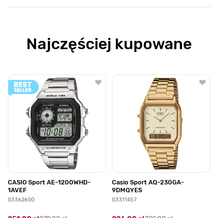
Najczęściej kupowane
Poruszanie się po elementach karuzeli jest możliwe za pomocą klawis
Naciśnij, aby pominąć karuzelę
Naciśnij, aby przejść do nawigacji karuzeli
CASIO Sport AE-1200WHD-
Casio Sport AQ-230GA-
1AVEF
9DMQYES
03362600
03311457