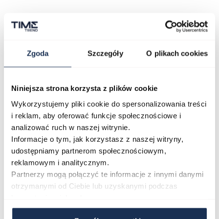
Zgoda
Szczegóły
O plikach cookies
Tarcza i Pasek
Gustowna czerń pokrywająca powierzchnię tarczy
męskiego zegarka lotniczego Aviator Douglas
Niniejsza strona korzysta z plików cookie
V.3.32.0.232.4 tworzy przyjazny oku kontrast z bielą
Wykorzystujemy pliki cookie do spersonalizowania treści
wskazówek i prostych indeksów, które to dodatkowo
i reklam, aby oferować funkcje społecznościowe i
pokryto świecącą w ciemności powłoką
analizować ruch w naszej witrynie.
luminescencyjną SuperLuminova.
Informacje o tym, jak korzystasz z naszej witryny,
Nad indeksem godziny 6 widnieje datownik z którego
udostępniamy partnerom społecznościowym,
odczytasz bieżący dzień miesiąca.
reklamowym i analitycznym.
Całość koperty zegarka zaprezentowano na
Partnerzy mogą połączyć te informacje z innymi danymi
eleganckim, czarnym pasku z naturalnej skóry cielęcej.
otrzymanymi od Ciebie lub uzyskanymi podczas
Cechą wyróżniającą go od innych czasomierzy jest
korzystania z ich usług.
opływowy, aerodynamiczny kształt, który podkreśla
lotniczy styl zegarka.