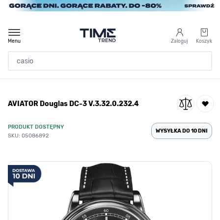
Przejdź do treści
Menu
Zaloguj
Koszyk
Strona Główna
AVIATOR Douglas DC-3 V.3.32.0.232.4
/
AVIATOR Douglas DC-3 V.3.32.0.232.4
PRODUKT DOSTĘPNY
WYSYŁKA DO 10 DNI
SKU: 05086892