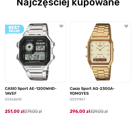
Najczęściej kupowane
Poruszanie się po elementach karuzeli jest możliwe za pomocą klawis
Naciśnij, aby pominąć karuzelę
Naciśnij, aby przejść do nawigacji karuzeli
CASIO Sport AE-1200WHD-
Casio Sport AQ-230GA-
1AVEF
9DMQYES
03362600
03311457
251,00 zł
279,00 zł
296,00 zł
329,00 zł