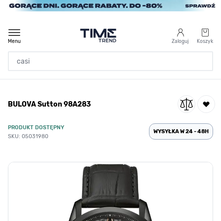
Przejdź do treści
Menu
Zaloguj
Koszyk
Strona Główna
BULOVA Sutton 98A283
/
BULOVA Sutton 98A283
PRODUKT DOSTĘPNY
WYSYŁKA W 24 - 48H
SKU: 05031980