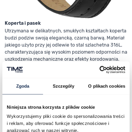
Koperta i pasek
Utrzymana w delikatnych, smukłych kształtach koperta
budzi podziw swoją elegancką, czarną barwą. Materiał
jakiego użyto przy jej odlewie to stal szlachetna 316L,
charakteryzująca się wysokim poziomem odporności na
uszkodzenia mechaniczne oraz efekty korodowania.
Wodoszczelność została określona przez producenta na
3 bar/30m, wartość oznaczającą odporność na lekkie
zachlapania, jednak nie zapewniająca możliwości
Zgoda
Szczegóły
O plikach cookies
zanurzenia zegarka. Od spodu czasomierz zamykany
jest przez transparentny dekiel. Całość zegarka
prezentuje się elegancko na czarnym, skórzanym
Niniejsza strona korzysta z plików cookie
pasku uszytym z wysokiej jakości skóry naturalnej.
Zastosowane tu zapięcie motylkowe zabezpiecza
Wykorzystujemy pliki cookie do spersonalizowania treści
czasomierz przed zsunięciem z nadgarstka.
i reklam, aby oferować funkcje społecznościowe i
analizować ruch w naszej witrynie.