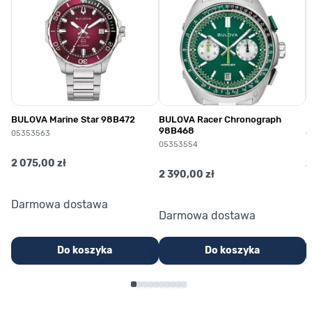
BULOVA Marine Star 98B472
BULOVA Racer Chronograph
B
98B468
05353563
0
05353554
2 075,00 zł
2
2 390,00 zł
Darmowa dostawa
Darmowa dostawa
Do koszyka
Do koszyka