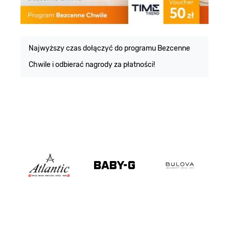
E
m
Najwyższy czas dołączyć do programu Bezcenne
Chwile i odbierać nagrody za płatności!