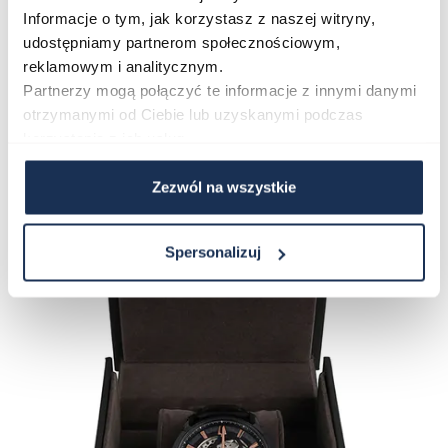
Informacje o tym, jak korzystasz z naszej witryny,
udostępniamy partnerom społecznościowym,
W zestawie z zegarkiem znajdziesz:
reklamowym i analitycznym.
- oryginalne pudełko
Partnerzy mogą połączyć te informacje z innymi danymi
- 3-letnią gwarancję
otrzymanymi od Ciebie lub uzyskanymi podczas
- instrukcję obsługi
korzystania z ich usług.
Zezwól na wszystkie
Spersonalizuj