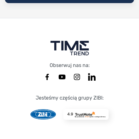
Stopka Timetrend
Obserwuj nas na:
Jesteśmy częścią grupy ZIBI:
4.9
Na podstawie
8724
opinii
z całego okresu