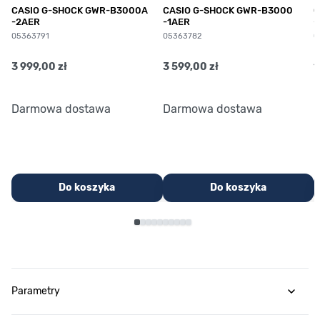
CASIO G-SHOCK GWR-B3000A
CASIO G-SHOCK GWR-B3000
C
-2AER
-1AER
-
05363791
05363782
0
3 999,00 zł
3 599,00 zł
1
Darmowa dostawa
Darmowa dostawa
Do koszyka
Do koszyka
Parametry