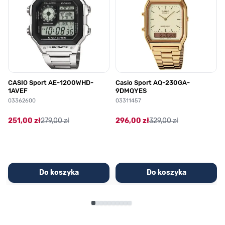
CASIO Sport AE-1200WHD-
Casio Sport AQ-230GA-
1AVEF
9DMQYES
03362600
03311457
251,00 zł
279,00 zł
296,00 zł
329,00 zł
Do koszyka
Do koszyka