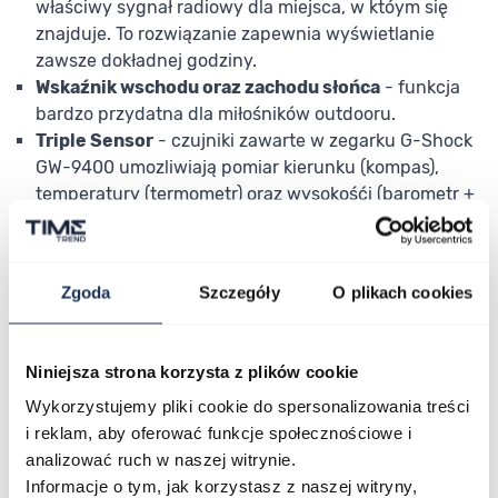
właściwy sygnał radiowy dla miejsca, w któym się
znajduje. To rozwiązanie zapewnia wyświetlanie
zawsze dokładnej godziny.
Wskaźnik wschodu oraz zachodu słońca
- funkcja
bardzo przydatna dla miłośników outdooru.
Triple Sensor
- czujniki zawarte w zegarku G-Shock
GW-9400 umozliwiają pomiar kierunku (kompas),
temperatury (termometr) oraz wysokośći (barometr +
cisnienie).
Multiband 6
- zegarek automatycznie kalibruje czas
do 6 razy dziennie.
Zgoda
Szczegóły
O plikach cookies
5 alarmów dziennie
- dzięki nim zaplanujesz swój
dzień.
24 godzinny Timer
- odmierzy czas z dokładnością
Niniejsza strona korzysta z plików cookie
do 1 sekundy.
Wykorzystujemy pliki cookie do spersonalizowania treści
Stoper
- prawie 100 godzinny, z dokładnością do
i reklam, aby oferować funkcje społecznościowe i
1/10 sekundy.
analizować ruch w naszej witrynie.
Tryb czasu światowego
- możesz sprawdzić czas w
Informacje o tym, jak korzystasz z naszej witryny,
jednym z 48 miast znajdujących się w 31 strefach