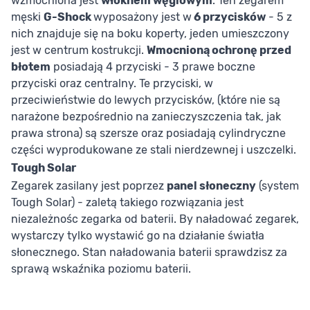
wzmocniona jest
włóknem węglowym
. Ten zegarem
męski
G-Shock
wyposażony jest w
6 przycisków
- 5 z
nich znajduje się na boku koperty, jeden umieszczony
jest w centrum kostrukcji.
Wmocnioną ochronę przed
błotem
posiadają 4 przyciski - 3 prawe boczne
przyciski oraz centralny. Te przyciski, w
przeciwieństwie do lewych przycisków, (które nie są
narażone bezpośrednio na zanieczyszczenia tak, jak
prawa strona) są szersze oraz posiadają cylindryczne
części wyprodukowane ze stali nierdzewnej i uszczelki.
Tough Solar
Zegarek zasilany jest poprzez
panel słoneczny
(system
Tough Solar) - zaletą takiego rozwiązania jest
niezależnośc zegarka od baterii. By naładować zegarek,
wystarczy tylko wystawić go na działanie światła
słonecznego. Stan naładowania baterii sprawdzisz za
sprawą wskaźnika poziomu baterii.