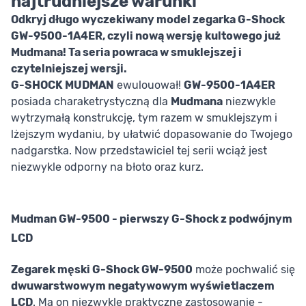
najtrudniejsze warunki
Odkryj długo wyczekiwany model zegarka G-Shock
GW-9500-1A4ER, czyli nową wersję kultowego już
Mudmana! Ta seria powraca w smuklejszej i
czytelniejszej wersji.
G-SHOCK MUDMAN
ewulouował!
GW-9500-1A4ER
posiada charaketrystyczną dla
Mudmana
niezwykle
wytrzymałą konstrukcję, tym razem w smuklejszym i
lżejszym wydaniu, by ułatwić dopasowanie do Twojego
nadgarstka. Now przedstawiciel tej serii wciąż jest
niezwykle odporny na błoto oraz kurz.
Mudman GW-9500 - pierwszy G-Shock z podwójnym
LCD
Zegarek męski G-Shock GW-9500
może pochwalić się
dwuwarstwowym negatywowym wyświetlaczem
LCD
. Ma on niezwykle praktyczne zastosowanie -