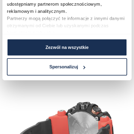
udostępniamy partnerom społecznościowym,
czasowych.
reklamowym i analitycznym.
Partnerzy mogą połączyć te informacje z innymi danymi
W zestawie z zegarkiem otrzymasz:
otrzymanymi od Ciebie lub uzyskanymi podczas
korzystania z ich usług.
- instrukcję obsługi w języku polskim
- oryginalne opakowanie
Zezwól na wszystkie
- 3-letnią gwarancję
Spersonalizuj