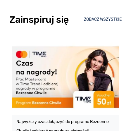
Zainspiruj się
ZOBACZ WSZYSTKIE
E
m
Najwyższy czas dołączyć do programu Bezcenne