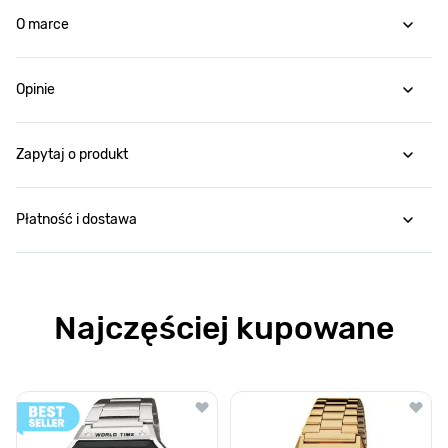
O marce
Opinie
Zapytaj o produkt
Płatność i dostawa
Najczęściej kupowane
Poruszanie się po elementach karuzeli jest możliwe za pomocą klawis
Naciśnij, aby pominąć karuzelę
Naciśnij, aby przejść do nawigacji karuzeli