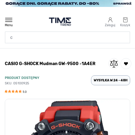
Przejdź do treści
Menu
Zaloguj
Koszyk
Strona Główna
CASIO G-SHOCK Mudman GW-9500 -1A4ER
/
CASIO G-SHOCK Mudman GW-9500 -1A4ER
PRODUKT DOSTĘPNY
WYSYŁKA W 24 - 48H
SKU: 05100925
5.0