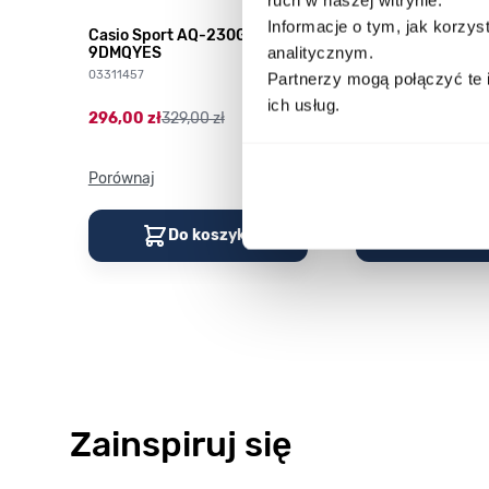
Informacje o tym, jak korzy
HD-
Casio Sport AQ-230GA-
CASIO Vintage A
analitycznym.
9DMQYES
03378805
03311457
Partnerzy mogą połączyć te 
179,00 zł
199,00 zł
ich usług.
296,00 zł
329,00 zł
Porównaj
Porównaj
Do koszyka
Do kos
Zainspiruj się