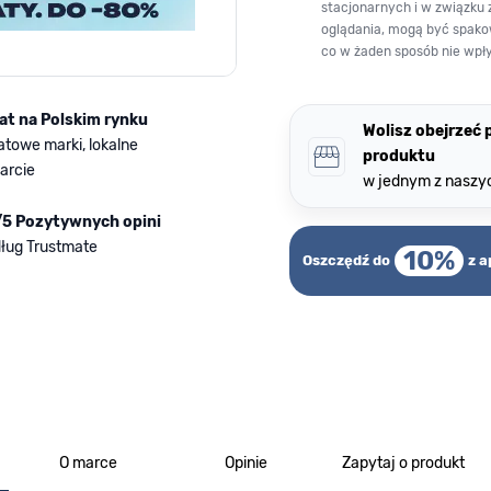
stacjonarnych i w związku 
oglądania, mogą być spako
co w żaden sposób nie wpł
lat na Polskim rynku
Wolisz obejrzeć
atowe marki, lokalne
produktu
arcie
w jednym z naszy
/5 Pozytywnych opini
ług Trustmate
10%
Oszczędź do
z a
O marce
Opinie
Zapytaj o produkt