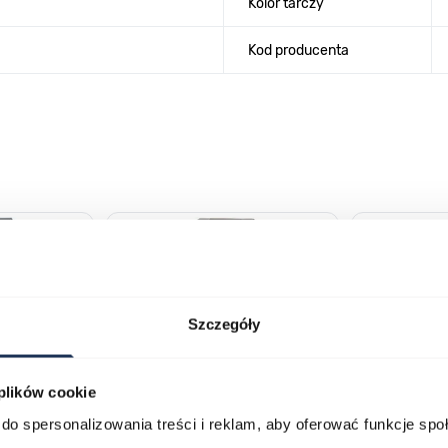
Kolor tarczy
Kod producenta
lawisza tabulacji. Możesz pominąć karuzelę lub przejść bezpośrednio d
Szczegóły
 plików cookie
do spersonalizowania treści i reklam, aby oferować funkcje sp