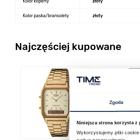
Kolor koperty
złoty
Kolor paska/bransolety
złoty
Najczęściej kupowane
Poruszanie się po elementach karuzeli jest możliwe za pomocą k
Naciśnij, aby pominąć karuzelę
Naciśnij, aby przejść do nawigacji karuzeli
Zgoda
Niniejsza strona korzysta z
Wykorzystujemy pliki cookie 
ruch w naszej witrynie.