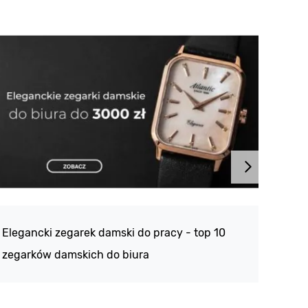
Atlan
188 -
Elegancki zegarek damski do pracy - top 10
kolek
zegarków damskich do biura