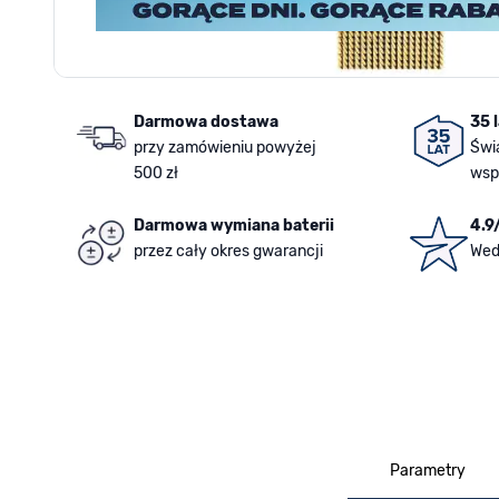
Darmowa dostawa
35 
przy zamówieniu powyżej
Świ
500 zł
wsp
Darmowa wymiana baterii
4.9
przez cały okres gwarancji
Wed
Parametry