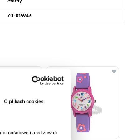
czarny
ZG-016943
o nawigacji karuzeli za pomocą linka pomijającego.
O plikach cookies
ołecznościowe i analizować