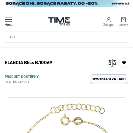
Przejdź do treści
Menu
Zaloguj
Koszyk
Strona Główna
ELANCIA Bliss B.10069
/
ELANCIA Bliss B.10069
PRODUKT DOSTĘPNY
WYSYŁKA W 24 - 48H
SKU: 05343210