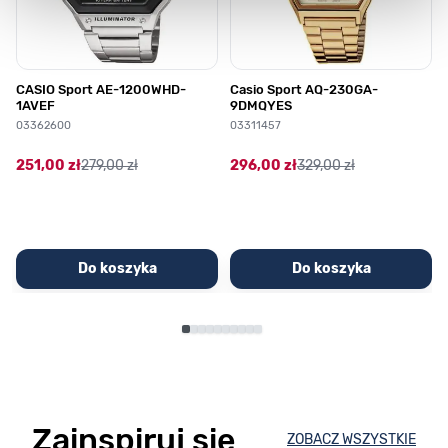
CASIO Sport AE-1200WHD-
Casio Sport AQ-230GA-
1AVEF
9DMQYES
03362600
03311457
251,00 zł
279,00 zł
296,00 zł
329,00 zł
Do koszyka
Do koszyka
Zainspiruj się
ZOBACZ WSZYSTKIE