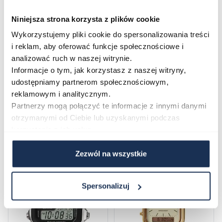
Opinie
Niniejsza strona korzysta z plików cookie
Wykorzystujemy pliki cookie do spersonalizowania treści
Zapytaj o produkt
i reklam, aby oferować funkcje społecznościowe i
analizować ruch w naszej witrynie.
Informacje o tym, jak korzystasz z naszej witryny,
Płatność i dostawa
udostępniamy partnerom społecznościowym,
reklamowym i analitycznym.
Partnerzy mogą połączyć te informacje z innymi danymi
otrzymanymi od Ciebie lub uzyskanymi podczas
Najczęściej kupowane
korzystania z ich usług.
Zezwól na wszystkie
Poruszanie się po elementach karuzeli jest możliwe za pomocą klawis
Naciśnij, aby pominąć karuzelę
Naciśnij, aby przejść do nawigacji karuzeli
Spersonalizuj