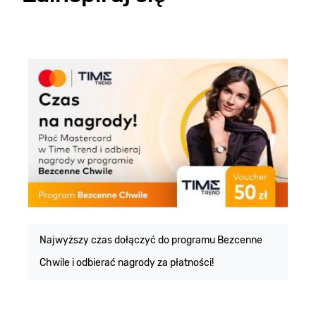
E
m
Najwyższy czas dołączyć do programu Bezcenne
Chwile i odbierać nagrody za płatności!