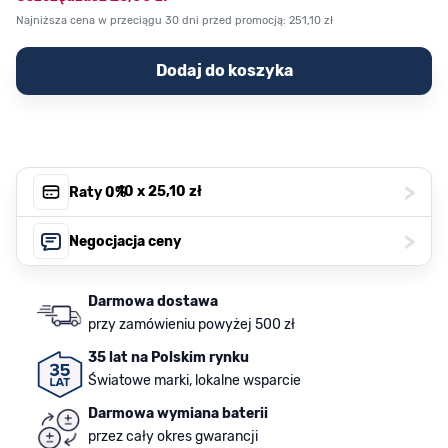
Najniższa cena w przeciągu 30 dni przed promocją:
251,10 zł
Dodaj do koszyka
>
, 10 x
25,10 zł
Raty 0%
>
Negocjacja ceny
Darmowa dostawa
przy zamówieniu powyżej 500 zł
35 lat na Polskim rynku
Światowe marki, lokalne wsparcie
Darmowa wymiana baterii
przez cały okres gwarancji