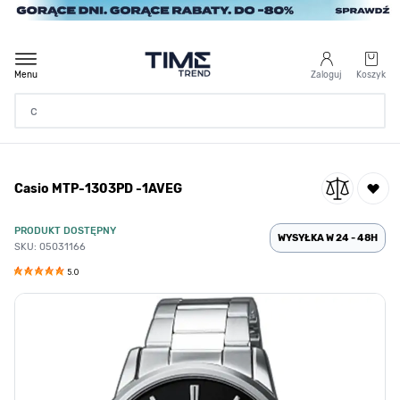
Przejdź do treści
Menu
Zaloguj
Koszyk
Strona Główna
Casio MTP-1303PD -1AVEG
/
Casio MTP-1303PD -1AVEG
PRODUKT DOSTĘPNY
WYSYŁKA W 24 - 48H
SKU: 05031166
5.0