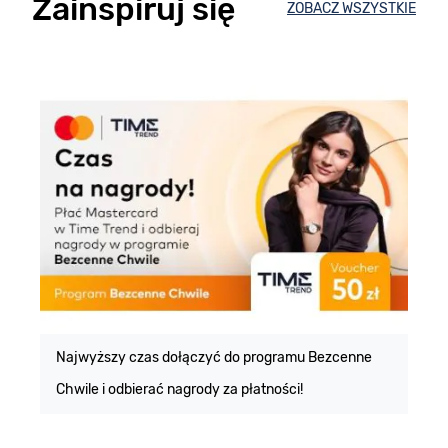
Zainspiruj się
ZOBACZ WSZYSTKIE
E
m
Najwyższy czas dołączyć do programu Bezcenne
Chwile i odbierać nagrody za płatności!