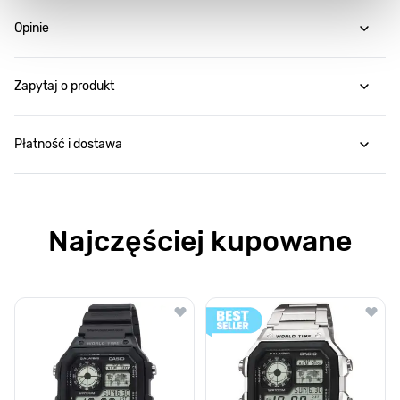
Opinie
Zapytaj o produkt
Płatność i dostawa
Najczęściej kupowane
Poruszanie się po elementach karuzeli jest możliwe za pomocą klawis
Naciśnij, aby pominąć karuzelę
Naciśnij, aby przejść do nawigacji karuzeli