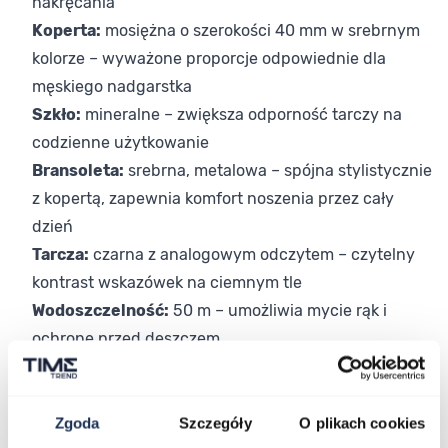
nakręcania
Koperta:
mosiężna o szerokości 40 mm w srebrnym
kolorze – wyważone proporcje odpowiednie dla
męskiego nadgarstka
Szkło:
mineralne – zwiększa odporność tarczy na
codzienne użytkowanie
Bransoleta:
srebrna, metalowa – spójna stylistycznie
z kopertą, zapewnia komfort noszenia przez cały
dzień
Tarcza:
czarna z analogowym odczytem – czytelny
kontrast wskazówek na ciemnym tle
Wodoszczelność:
50 m – umożliwia mycie rąk i
ochronę przed deszczem
Wybór dopasowany do Twojego stylu
MTP-1303PD-1AVEG sprawdzi się w codziennym
użytkowaniu – zarówno w środowisku biurowym, jak i
Zgoda
Szczegóły
O plikach cookies