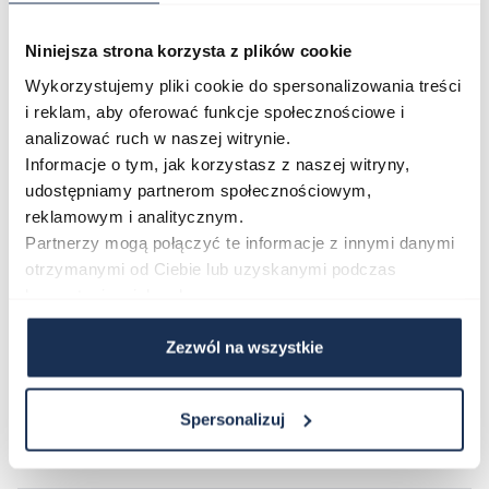
podczas swobodnych wyjść. Klasyczna kolorystyka
czerni i srebra sprawia, że model współgra z różnymi
Niniejsza strona korzysta z plików cookie
strojami bez wyróżniania się ponad miarę. To zegarek
Wykorzystujemy pliki cookie do spersonalizowania treści
dla osób, które cenią czytelność, solidne wykonanie i
i reklam, aby oferować funkcje społecznościowe i
stonowany wygląd w jednym.
analizować ruch w naszej witrynie.
Połączenie stylu i funkcjonalności
Informacje o tym, jak korzystasz z naszej witryny,
Casio MTP-1303PD-1AVEG to propozycja dla osób, które
udostępniamy partnerom społecznościowym,
szukają niezawodnego zegarka kwarcowego w
reklamowym i analitycznym.
Partnerzy mogą połączyć te informacje z innymi danymi
klasycznej odsłonie. Wybierz model, który łączy
otrzymanymi od Ciebie lub uzyskanymi podczas
precyzję działania z prostym, dopracowanym designem
korzystania z ich usług.
i przekonaj się, jak dobrze sprawdza się każdego dnia.
Zezwól na wszystkie
Parametry
Spersonalizuj
O marce