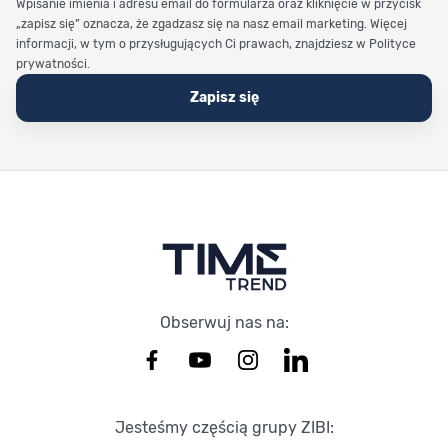
Wpisanie imienia i adresu email do formularza oraz kliknięcie w przycisk
„zapisz się” oznacza, że zgadzasz się na nasz email marketing. Więcej
informacji, w tym o przysługujących Ci prawach, znajdziesz w Polityce
prywatności.
Zapisz się
Stopka Timetrend
Obserwuj nas na:
Jesteśmy częścią grupy ZIBI: