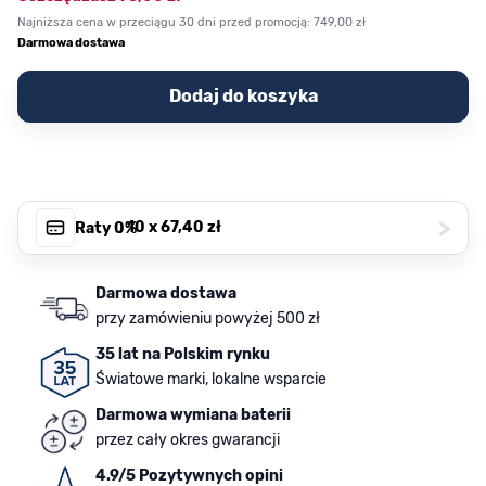
Najniższa cena w przeciągu 30 dni przed promocją:
749,00 zł
Darmowa dostawa
Dodaj do koszyka
>
, 10 x
67,40 zł
Raty 0%
Darmowa dostawa
przy zamówieniu powyżej 500 zł
35 lat na Polskim rynku
Światowe marki, lokalne wsparcie
Darmowa wymiana baterii
przez cały okres gwarancji
4.9/5 Pozytywnych opini