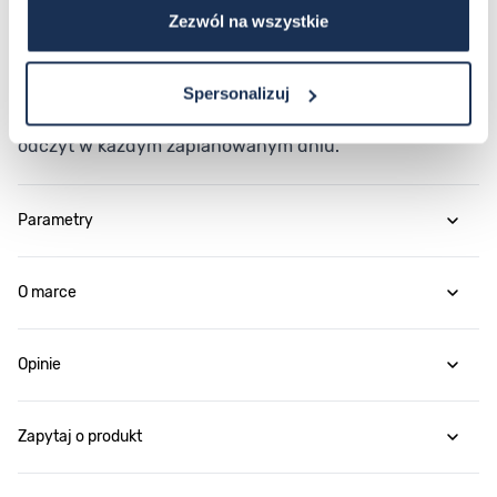
G-Shock DW-5600MNC-1ER łączy sprawdzoną
Zezwól na wszystkie
konstrukcję kolekcji Classic z kompletnym zestawem
funkcji sportowych i codziennych. Wybierz zegarek,
Spersonalizuj
który zapewnia wytrzymałość, precyzję i czytelny
odczyt w każdym zaplanowanym dniu.
Parametry
O marce
Opinie
Zapytaj o produkt