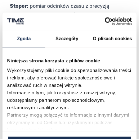
Stoper:
pomiar odcinków czasu z precyzją
przydatną podczas treningów
Timer:
odliczanie czasu dla wyznaczonych
interwałów
Zgoda
Szczegóły
O plikach cookies
Datownik:
bieżący podgląd daty
Wybór dopasowany do Twojego stylu
G-Shock DW-5600MNC-1ER sprawdza się w
Niniejsza strona korzysta z plików cookie
codziennym użytkowaniu, podczas aktywności na
Wykorzystujemy pliki cookie do spersonalizowania treści
świeżym powietrzu oraz w sytuacjach, które wymagają
i reklam, aby oferować funkcje społecznościowe i
od zegarka odporności i niezawodności. Lekka koperta
analizować ruch w naszej witrynie.
Informacje o tym, jak korzystasz z naszej witryny,
z żywicy i kompaktowa forma 42 mm zapewniają
udostępniamy partnerom społecznościowym,
swobodę ruchu bez rezygnacji z funkcjonalności. To
reklamowym i analitycznym.
propozycja dla mężczyzn, którzy cenią sprzęt
Partnerzy mogą połączyć te informacje z innymi danymi
działający bez kompromisów – od codziennych
otrzymanymi od Ciebie lub uzyskanymi podczas
obowiązków po aktywność w trudniejszych warunkach.
korzystania z ich usług.
Połączenie stylu i funkcjonalności