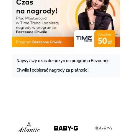
E
m
Najwyższy czas dołączyć do programu Bezcenne
Chwile i odbierać nagrody za płatności!