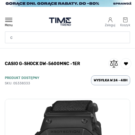
Przejdź do treści
Menu
Zaloguj
Koszyk
Strona Główna
CASIO G-SHOCK DW-5600MNC -1ER
/
CASIO G-SHOCK DW-5600MNC -1ER
PRODUKT DOSTĘPNY
WYSYŁKA W 24 - 48H
SKU: 05338333