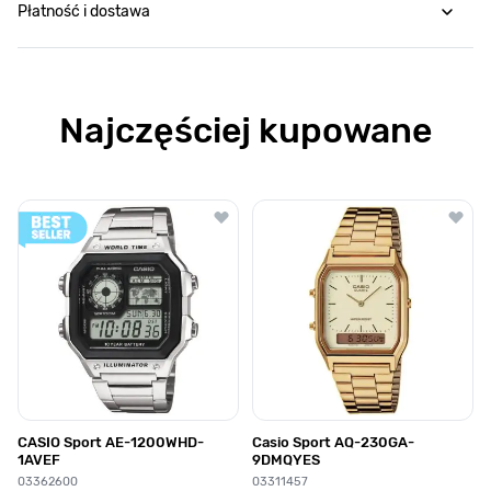
Płatność i dostawa
Najczęściej kupowane
Poruszanie się po elementach karuzeli jest możliwe za pomocą klawis
Naciśnij, aby pominąć karuzelę
Naciśnij, aby przejść do nawigacji karuzeli
CASIO Sport AE-1200WHD-
Casio Sport AQ-230GA-
1AVEF
9DMQYES
03362600
03311457