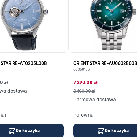
 STAR RE-AT0203L00B
ORIENT STAR RE-AU0602E00
1
05068133
0 zł
7 290,00 zł
wa dostawa
8 100,00 zł
Darmowa dostawa
naj
Porównaj
Do koszyka
Do koszyka