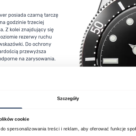
iver posiada czarną tarczę
a godzinie trzeciej
. Z kolei znajdujący się
poziomie rezerwy ruchu
 wskazówki. Do ochrony
wardością przewyższa
 odporne na zarysowania.
m została wykonana ze
odporność na działanie
ciwości materiału
b o wrażliwej skórze.
Szczegóły
 barwę.
atyczny kalibru Orient
 plików cookie
wa chodu dla tego modelu
do spersonalizowania treści i reklam, aby oferować funkcje sp
ą dla tego mechanizmu