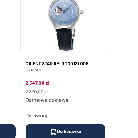
B
ORIENT STAR RE-ND0012L00B
ORIENT S
05067426
05064359
2 547,00 zł
7 290,00 z
2 830,00 zł
8 100,00 zł
Darmowa dostawa
Darmowa
Porównaj
Porównaj
Do koszyka