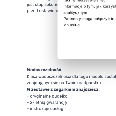
jest stop sekunda. Pozwala ona na zatrzyma
Informacje o tym, jak korzy
przed ustawieniem aktualnej pory.
analitycznym.
Partnerzy mogą połączyć te 
ich usług.
Wodoszczelność
Klasa wodoszczelności dla tego modelu zosta
znajdującym się na Twoim nadgarstku.
W zestawie z zegarkiem znajdziesz:
- oryginalne pudełko
- 2-letnią gwarancję
- instrukcję obsługi