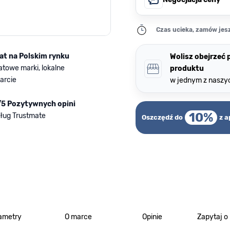
Czas ucieka, zamów jesz
lat na Polskim rynku
Wolisz obejrzeć
atowe marki, lokalne
produktu
arcie
w jednym z naszy
/5 Pozytywnych opini
10%
ług Trustmate
Oszczędź do
z a
ametry
O marce
Opinie
Zapytaj o