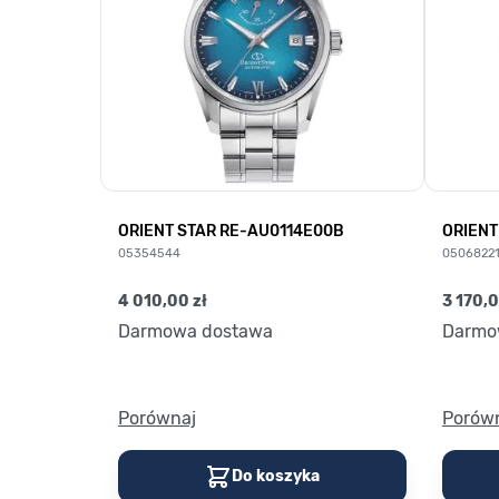
ORIENT STAR RE-AU0114E00B
ORIENT
05354544
0506822
4 010,00 zł
3 170,0
Darmowa dostawa
Darmo
Porównaj
Porów
Do koszyka