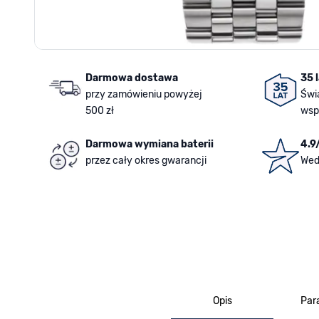
Darmowa dostawa
35 
przy zamówieniu powyżej
Świ
500 zł
wsp
Darmowa wymiana baterii
4.9
przez cały okres gwarancji
Wed
Opis
Par