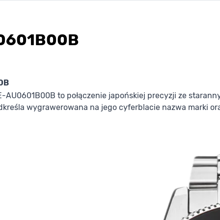
U0601B00B
0B
E-AU0601B00B to połączenie japońskiej precyzji ze stara
reśla wygrawerowana na jego cyferblacie nazwa marki oraz k