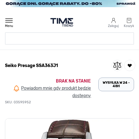
Przejdź do treści
Menu
Zaloguj
Koszyk
Strona Główna
Seiko Presage SSA363J1
/
Seiko Presage SSA363J1
BRAK NA STANIE
WYSYŁKA W 24 -
48H
Powiadom mnie gdy produkt będzie
dostępny
SKU: 03595952