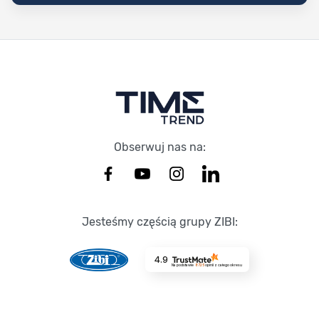
Stopka Timetrend
Obserwuj nas na:
Jesteśmy częścią grupy ZIBI:
4.9
Na podstawie
8725
opinii
z całego okresu