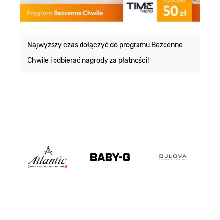
E
m
Najwyższy czas dołączyć do programu Bezcenne
Chwile i odbierać nagrody za płatności!