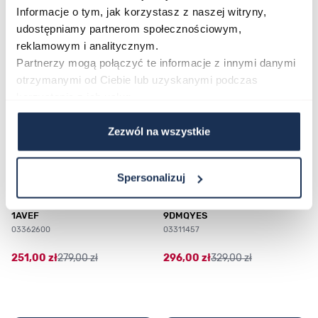
Najczęściej kupowane
Informacje o tym, jak korzystasz z naszej witryny,
udostępniamy partnerom społecznościowym,
reklamowym i analitycznym.
Poruszanie się po elementach karuzeli jest możliwe za pomocą klawis
Naciśnij, aby pominąć karuzelę
Naciśnij, aby przejść do nawigacji karuzeli
Partnerzy mogą połączyć te informacje z innymi danymi
otrzymanymi od Ciebie lub uzyskanymi podczas
korzystania z ich usług.
Zezwól na wszystkie
Spersonalizuj
CASIO Sport AE-1200WHD-
Casio Sport AQ-230GA-
1AVEF
9DMQYES
03362600
03311457
251,00 zł
279,00 zł
296,00 zł
329,00 zł