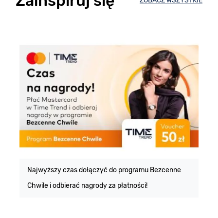
Zainspiruj się
ZOBACZ WSZYSTKIE
E
m
Najwyższy czas dołączyć do programu Bezcenne
Chwile i odbierać nagrody za płatności!