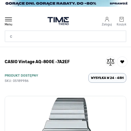
Przejdź do treści
Menu
Zaloguj
Koszyk
Strona Główna
CASIO Vintage AQ-800E -7A2EF
/
CASIO Vintage AQ-800E -7A2EF
PRODUKT DOSTĘPNY
WYSYŁKA W 24 - 48H
SKU: 05189986