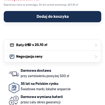
Najniższa cena w przeciągu 30 dni przed promocją:
251,10 zł
Dodaj do koszyka
>
, 10 x
25,10 zł
Raty 0%
>
Negocjacja ceny
Darmowa dostawa
przy zamówieniu powyżej 500 zł
35 lat na Polskim rynku
Światowe marki, lokalne wsparcie
Darmowa wymiana baterii
przez cały okres gwarancji