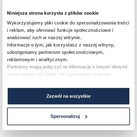
niewielka koperta o szerokości 32 mm pasuje na
Niniejsza strona korzysta z plików cookie
węższe nadgarstki. Prostota formy sprawia, że model
Wykorzystujemy pliki cookie do spersonalizowania treści
ten nie gubi się wśród codziennych wyborów – jest
i reklam, aby oferować funkcje społecznościowe i
rozpoznawalny i charakterystyczny.
analizować ruch w naszej witrynie.
Połączenie stylu i funkcjonalności
Informacje o tym, jak korzystasz z naszej witryny,
Casio Vintage AQ-800E-7A2EF to zegarek, który łączy
udostępniamy partnerom społecznościowym,
nostalgiczny design z zestawem funkcji użytecznych
reklamowym i analitycznym.
na co dzień. Jeśli szukasz modelu łączącego retro
Partnerzy mogą połączyć te informacje z innymi danymi
otrzymanymi od Ciebie lub uzyskanymi podczas
estetykę z praktyczną niezawodnością, ten model jest
korzystania z ich usług.
wyborem wartym uwagi.
Zezwól na wszystkie
Parametry
Spersonalizuj
O marce