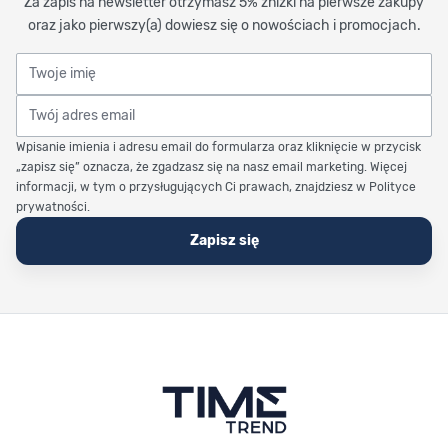
Za zapis na newsletter otrzymasz 5% zniżki na pierwsze zakupy
oraz jako pierwszy(a) dowiesz się o nowościach i promocjach.
Twoje imię
Twój adres email
Wpisanie imienia i adresu email do formularza oraz kliknięcie w przycisk
„zapisz się” oznacza, że zgadzasz się na nasz email marketing. Więcej
informacji, w tym o przysługujących Ci prawach, znajdziesz w Polityce
prywatności.
Zapisz się
Stopka Timetrend