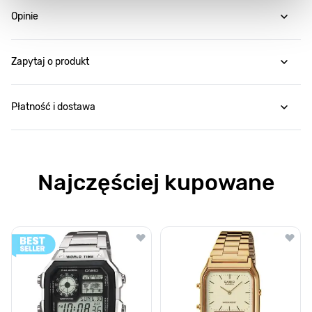
Opinie
Zapytaj o produkt
Płatność i dostawa
Najczęściej kupowane
Poruszanie się po elementach karuzeli jest możliwe za pomocą klawis
Naciśnij, aby pominąć karuzelę
Naciśnij, aby przejść do nawigacji karuzeli