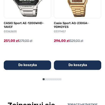
CASIO Sport AE-1200WHD-
Casio Sport AQ-230GA-
1AVEF
9DMQYES
03362600
03311457
251,00 zł
279,00 zł
296,00 zł
329,00 zł
Do koszyka
Do koszyka