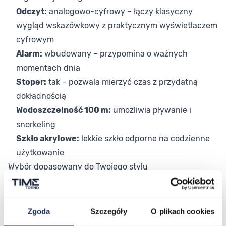
Odczyt:
analogowo-cyfrowy – łączy klasyczny
wygląd wskazówkowy z praktycznym wyświetlaczem
cyfrowym
Alarm:
wbudowany – przypomina o ważnych
momentach dnia
Stoper:
tak – pozwala mierzyć czas z przydatną
dokładnością
Wodoszczelność 100 m:
umożliwia pływanie i
snorkeling
Szkło akrylowe:
lekkie szkło odporne na codzienne
użytkowanie
Wybór dopasowany do Twojego stylu
Model AQ-800E-7A2EF wpisuje się w estetykę, która
wraca do łask za sprawą rosnącego zainteresowania
stylem retro i klasyką z poprzednich dekad. Zegarek
Zgoda
Szczegóły
O plikach cookies
łatwo zestawić ze swobodnymi stylizacjami, a jego