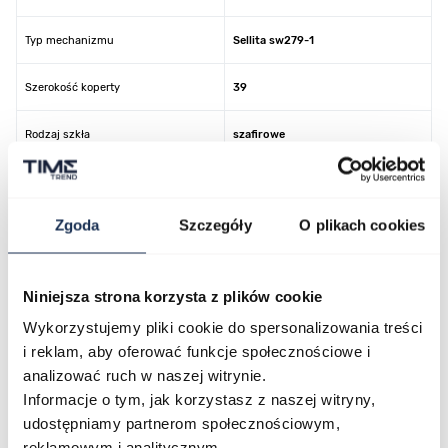
Typ mechanizmu
Sellita sw279-1
Szerokość koperty
39
Rodzaj szkła
szafirowe
Wodoszczelność
50 m
Zgoda
Szczegóły
O plikach cookies
Kolor koperty
srebrny
Kolor tarczy
beżowy
Niniejsza strona korzysta z plików cookie
Kolor paska/bransolety
czarny
Wykorzystujemy pliki cookie do spersonalizowania treści
i reklam, aby oferować funkcje społecznościowe i
Kod producenta
53782.41.93RB OUTLET
analizować ruch w naszej witrynie.
Informacje o tym, jak korzystasz z naszej witryny,
udostępniamy partnerom społecznościowym,
reklamowym i analitycznym.