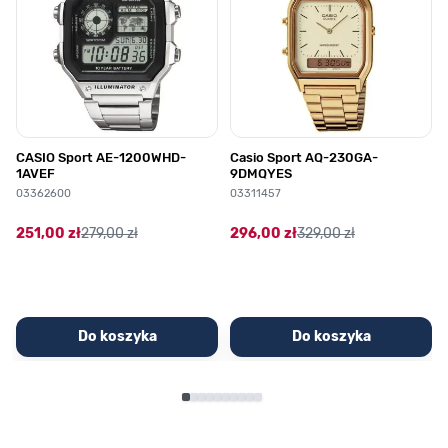
CASIO Sport AE-1200WHD-
Casio Sport AQ-230GA-
1AVEF
9DMQYES
03362600
03311457
251,00 zł
279,00 zł
296,00 zł
329,00 zł
Do koszyka
Do koszyka