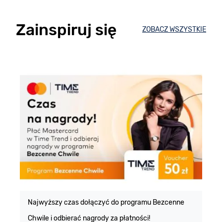
Zainspiruj się
ZOBACZ WSZYSTKIE
E
m
Najwyższy czas dołączyć do programu Bezcenne
Chwile i odbierać nagrody za płatności!