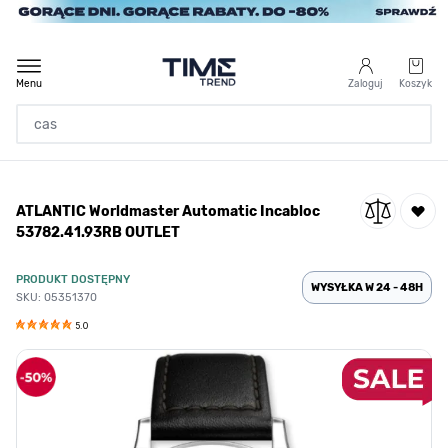
Przejdź do treści
Menu
Zaloguj
Koszyk
Strona Główna
ATLANTIC Worldmaster Automatic Incabloc
/
ATLANTIC Worldmaster Automatic Incabloc 53782.41.93RB OUTLET
53782.41.93RB OUTLET
PRODUKT DOSTĘPNY
WYSYŁKA W 24 - 48H
SKU: 05351370
5.0