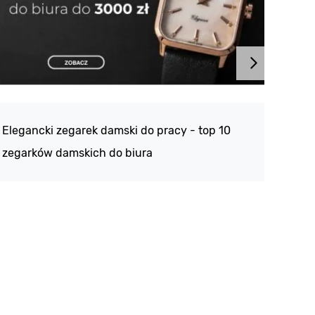
Atlan
188 -
Elegancki zegarek damski do pracy - top 10
kolek
zegarków damskich do biura