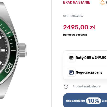
BRAK NA STANIE
SKU: 03823086
2495,00 zł
Darmowa dostawa
, 10 x
249,50 
Raty 0%
Negocjacja ceny
Produkt niedostępny
10%
Oszczędź do
z a