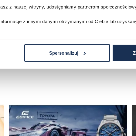
Porównaj
Porównaj
stasz z naszej witryny, udostępniamy partnerom społecznościo
zyka
Do koszyka
D
informacje z innymi danymi otrzymanymi od Ciebie lub uzyskan
Spersonalizuj
Z