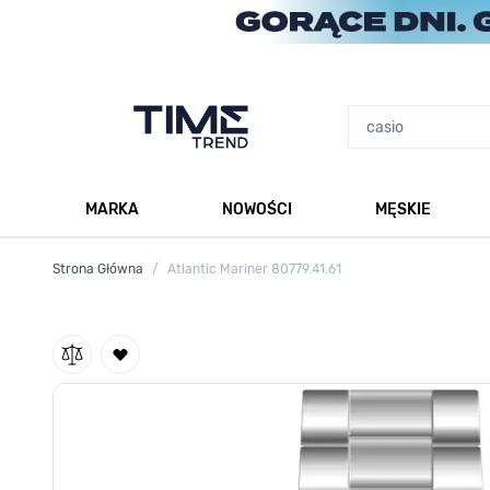
Przejdź do treści
MARKA
NOWOŚCI
MĘSKIE
Pokaż podmenu dla kategorii Marka
Po
Strona Główna
/
Atlantic Mariner 80779.41.61