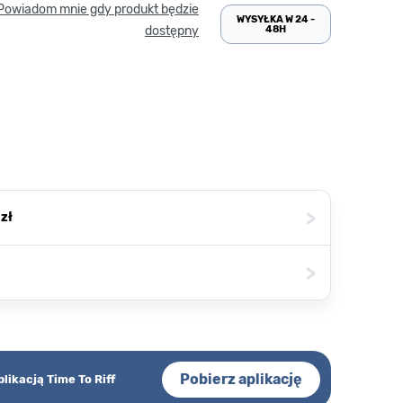
Powiadom mnie gdy produkt będzie
WYSYŁKA W 24 -
48H
dostępny
>
zł
>
Pobierz aplikację
plikacją Time To Riff