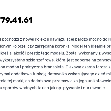
779.41.61
1 pochodzi z nowej kolekcji nawiązującej bardzo mocno do 
lonym kolorze, czy zakręcana koronka. Model ten idealnie pr
śla jakość i prestiż tego modelu. Został wykonany z wysokie
 wykorzystano szkło szafirowe, które jest odporne na zarys
ona modna i praktyczna bransoleta. Ciekawa czarna tarcza 
ymał dodatkową funkcję datownika wskazującego dzień mie
ie tej marki, co dodatkowo przemawia za jego unikatowością
sportów wodnych takich jak np. pływanie i nurkowanie.