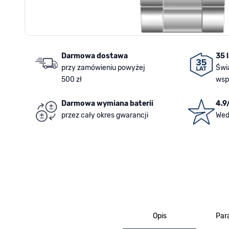
Darmowa dostawa
35 
przy zamówieniu powyżej
Świ
500 zł
wsp
Darmowa wymiana baterii
4.9
przez cały okres gwarancji
Wed
Opis
Par