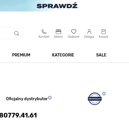
Kontakt
Salony
Ulubione
Zaloguj
Koszyk
PREMIUM
KATEGORIE
SALE
 Biżuteria
Pokaż podmenu dla kategorii Smartwatche
Pokaż podmenu dla kategorii Premium
Pokaż podmenu dla kateg
Pokaż 
Oficjalny dystrybutor
 80779.41.61