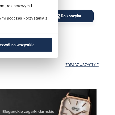
Porównaj
Porów
wym, reklamowym i
o koszyka
Do koszyka
ymi podczas korzystania z
ezwól na wszystkie
ZOBACZ WSZYSTKIE