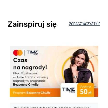
Zainspiruj się
ZOBACZ WSZYSTKIE
E
m