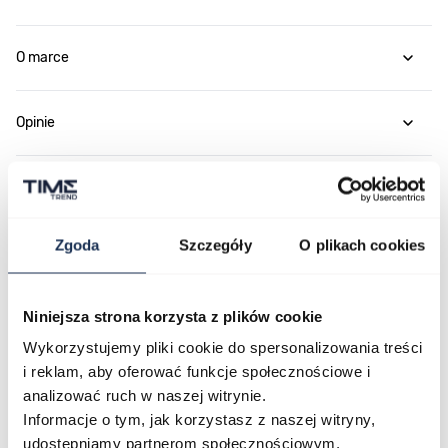
O marce
Opinie
Zapytaj o produkt
Zgoda
Szczegóły
O plikach cookies
Płatność i dostawa
Niniejsza strona korzysta z plików cookie
Wykorzystujemy pliki cookie do spersonalizowania treści
Najczęściej kupowane
i reklam, aby oferować funkcje społecznościowe i
analizować ruch w naszej witrynie.
Informacje o tym, jak korzystasz z naszej witryny,
Poruszanie się po elementach karuzeli jest możliwe za pomocą klawis
Naciśnij, aby pominąć karuzelę
Naciśnij, aby przejść do nawigacji karuzeli
udostępniamy partnerom społecznościowym,