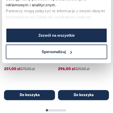
reklamowym i analitycznym.
Partnerzy mogą połączyć te informacje z innymi danymi
otrzymanymi od Ciebie lub uzyskanymi podczas
korzystania z ich usług.
Zezwól na wszystkie
CASIO Sport AE-1200WHD-
Casio Sport AQ-230GA-
Spersonalizuj
1AVEF
9DMQYES
03362600
03311457
251,00 zł
279,00 zł
296,00 zł
329,00 zł
Do koszyka
Do koszyka