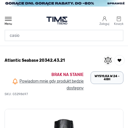
Przejdź do treści
Menu
Zaloguj
Koszyk
Strona Główna
Atlantic Seabase 20342.43.21
/
Atlantic Seabase 20342.43.21
BRAK NA STANIE
WYSYŁKA W 24 -
48H
Powiadom mnie gdy produkt będzie
dostępny
SKU: 03298697