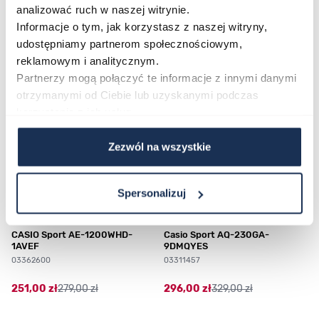
analizować ruch w naszej witrynie.
Najczęściej kupowane
Informacje o tym, jak korzystasz z naszej witryny,
udostępniamy partnerom społecznościowym,
reklamowym i analitycznym.
Partnerzy mogą połączyć te informacje z innymi danymi
Poruszanie się po elementach karuzeli jest możliwe za pomocą klawis
Naciśnij, aby pominąć karuzelę
Naciśnij, aby przejść do nawigacji karuzeli
otrzymanymi od Ciebie lub uzyskanymi podczas
korzystania z ich usług.
Zezwól na wszystkie
Spersonalizuj
CASIO Sport AE-1200WHD-
Casio Sport AQ-230GA-
1AVEF
9DMQYES
03362600
03311457
251,00 zł
279,00 zł
296,00 zł
329,00 zł