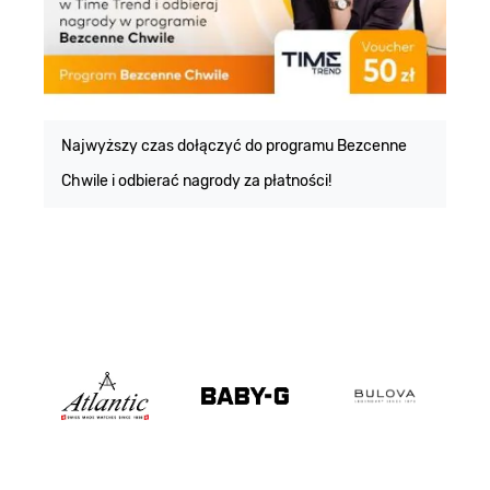
E
m
Najwyższy czas dołączyć do programu Bezcenne
Chwile i odbierać nagrody za płatności!