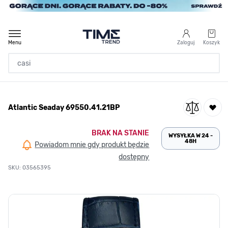
Przejdź do treści
Menu
Zaloguj
Koszyk
Strona Główna
Atlantic Seaday 69550.41.21BP
/
Atlantic Seaday 69550.41.21BP
BRAK NA STANIE
WYSYŁKA W 24 -
48H
Powiadom mnie gdy produkt będzie
dostępny
SKU: 03565395