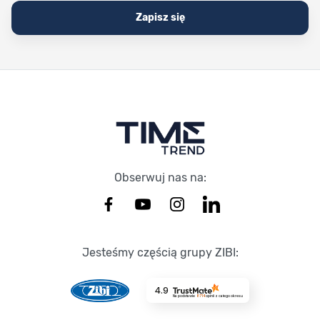
Zapisz się
Stopka Timetrend
Obserwuj nas na:
Jesteśmy częścią grupy ZIBI:
4.9
Na podstawie
8714
opinii
z całego okresu