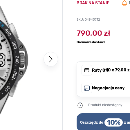
BRAK NA STANIE
SKU: 04943712
790,00 zł
Darmowa dostawa
, 10 x
79,00 z
Raty 0%
Negocjacja ceny
Produkt niedostępny
10%
Oszczędź do
z a