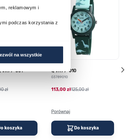
wym, reklamowym i
ymi podczas korzystania z
ezwól na wszystkie
Q VR99-001
Q VR99-010
G-SHO
S140
03789010
04901
00 zł
113,00 zł
125,00 zł
359,0
Porównaj
Porów
o koszyka
Do koszyka