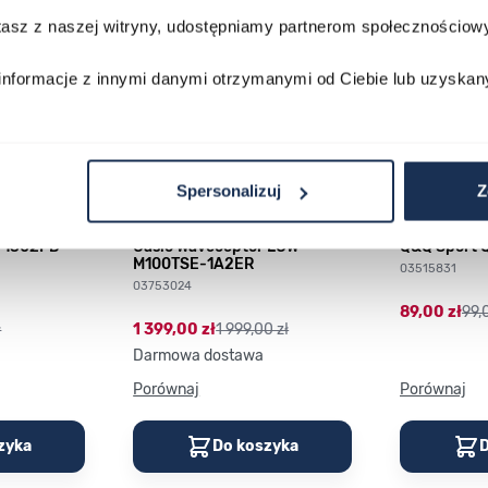
stasz z naszej witryny, udostępniamy partnerom społecznościo
informacje z innymi danymi otrzymanymi od Ciebie lub uzyskan
Spersonalizuj
Z
P-1302PD-
Casio Waveceptor LCW-
Q&Q Sport 
M100TSE-1A2ER
03515831
03753024
89,00 zł
99,
ł
1 399,00 zł
1 999,00 zł
Darmowa dostawa
Porównaj
Porównaj
zyka
Do koszyka
D