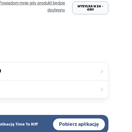
Powiadom mnie gdy produkt będzie
WYSYŁKA W 24 -
48H
dostępny
>
ł
>
Pobierz aplikację
plikacją Time To Riff