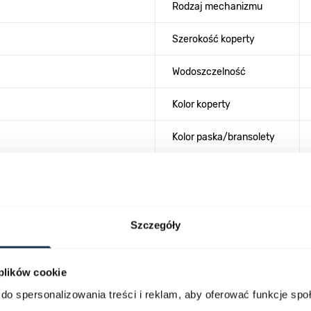
Rodzaj mechanizmu
Szerokość koperty
Wodoszczelność
Kolor koperty
Kolor paska/bransolety
Szczegóły
 plików cookie
lawisza tabulacji. Możesz pominąć karuzelę lub przejść bezpośrednio d
do spersonalizowania treści i reklam, aby oferować funkcje sp