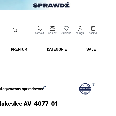
Kontakt
Salony
Ulubione
Zaloguj
Koszyk
PREMIUM
KATEGORIE
SALE
 Biżuteria
Pokaż podmenu dla kategorii Smartwatche
Pokaż podmenu dla kategorii Premium
Pokaż podmenu dla kateg
Pokaż 
utoryzowany sprzedawca
lakeslee AV-4077-01