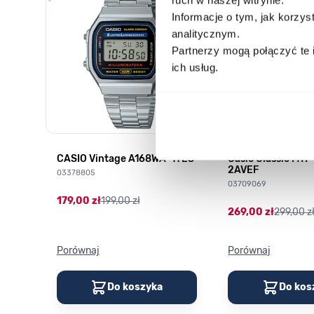
Informacje o tym, jak korzy
analitycznym.
Partnerzy mogą połączyć te 
ich usług.
CASIO Vintage A168WA-1YES
Casio Classic MT
2AVEF
03378805
03709069
179,00 zł
199,00 zł
269,00 zł
299,00 z
Porównaj
Porównaj
Do koszyka
Do kos