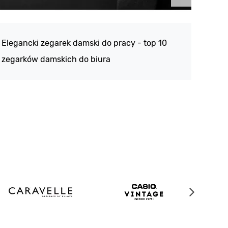
Atlan
188 -
Elegancki zegarek damski do pracy - top 10
kolek
zegarków damskich do biura