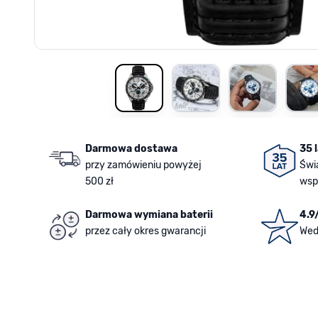
View larger image
View larger image
View larger i
V
Darmowa dostawa
35 
przy zamówieniu powyżej
Świ
500 zł
wsp
Darmowa wymiana baterii
4.9
przez cały okres gwarancji
Wed