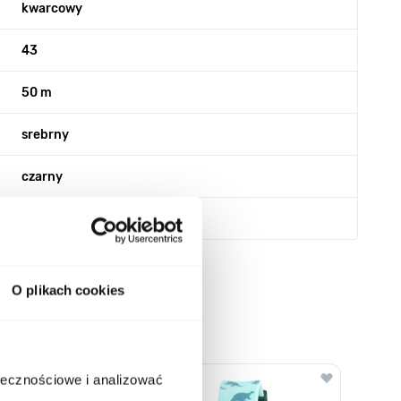
kwarcowy
43
50 m
srebrny
czarny
O plikach cookies
o nawigacji karuzeli za pomocą linka pomijającego.
ołecznościowe i analizować