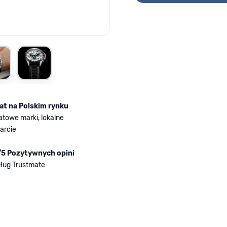
mage
iew larger image
View larger image
lat na Polskim rynku
atowe marki, lokalne
arcie
/5 Pozytywnych opini
ług Trustmate