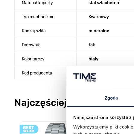
Materiał koperty
stal szlachetna
Typ mechanizmu
Kwarcowy
Rodzaj szkła
mineralne
Datownik
tak
Kolor tarczy
biały
Kod producenta
AV-4077-01
Zgoda
Najczęściej kupowane
Niniejsza strona korzysta z
Poruszanie się po elementach karuzeli jest możliwe za pomocą k
Naciśnij, aby pominąć karuzelę
Naciśnij, aby przejść do nawigacji karuzeli
Wykorzystujemy pliki cookie 
ruch w naszej witrynie.