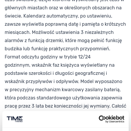
głównych miastach oraz w określonych obszarach na
świecie. Kalendarz automatyczny, po ustawieniu,
zawsze wyświetla poprawną datę i pamięta o krótszych
miesiącach. Możliwość ustawienia 3 niezależnych
alarmów z funkcją drzemki, które mogą pełnić funkcję
budzika lub funkcję praktycznych przypomnień.
Format odczytu godziny w trybie 12/24
godzinnym, wskaźnik faz księżyca wyświetlany na
podstawie szerokości i długości geograficznej i
wskaźnik przypływów i odpływów. Model wyposażono
w precyzyjny mechanizm kwarcowy zasilany baterią,
która podczas standardowego użytkowania zapewnia
pracę przez 3 lata bez konieczności jej wymiany. Całość
przykrywa wytrzymałe szkło mineralne.
Wodoszczelność 200 M pozwala na swobodny kontakt z
wodą, np. na pływanie.