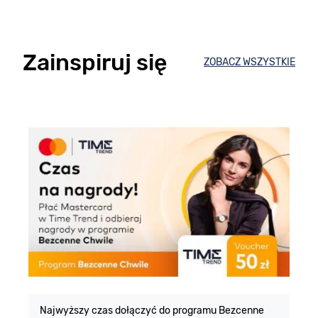
Zainspiruj się
ZOBACZ WSZYSTKIE
E
m
Najwyższy czas dołączyć do programu Bezcenne