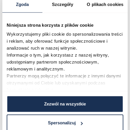
Zgoda
Szczegóły
O plikach cookies
Parametry
Niniejsza strona korzysta z plików cookie
Opinie
Wykorzystujemy pliki cookie do spersonalizowania treści
i reklam, aby oferować funkcje społecznościowe i
analizować ruch w naszej witrynie.
Zapytaj o produkt
Informacje o tym, jak korzystasz z naszej witryny,
udostępniamy partnerom społecznościowym,
reklamowym i analitycznym.
Płatność i dostawa
Partnerzy mogą połączyć te informacje z innymi danymi
otrzymanymi od Ciebie lub uzyskanymi podczas
korzystania z ich usług.
Najczęściej kupowane
Zezwól na wszystkie
Poruszanie się po elementach karuzeli jest możliwe za pomocą klawis
Naciśnij, aby pominąć karuzelę
Naciśnij, aby przejść do nawigacji karuzeli
Spersonalizuj