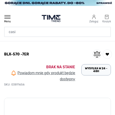
Przejdź do treści
Menu
Zaloguj
Koszyk
Strona Główna
BLX-570 -7ER
/
BLX-570 -7ER
BRAK NA STANIE
WYSYŁKA W 24 -
48H
Powiadom mnie gdy produkt będzie
dostępny
SKU: 03811656