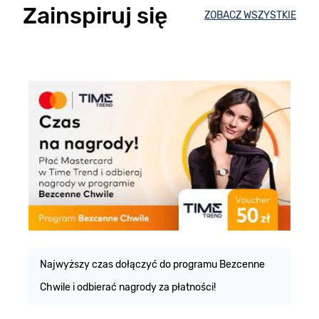
Zainspiruj się
ZOBACZ WSZYSTKIE
E
m
Najwyższy czas dołączyć do programu Bezcenne
Chwile i odbierać nagrody za płatności!