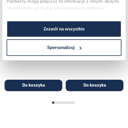
Partnerzy mogą połączyć te informacje z innymi danymi
otrzymanymi od Ciebie lub uzyskanymi podczas
korzystania z ich usług.
Zezwól na wszystkie
CASIO Sport AE-1200WHD-
Casio Sport AQ-230GA-
1AVEF
9DMQYES
03362600
03311457
Spersonalizuj
251,00 zł
279,00 zł
296,00 zł
329,00 zł
Do koszyka
Do koszyka