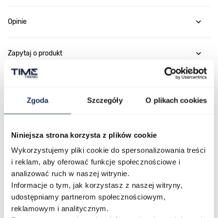
Opinie
Zapytaj o produkt
Płatność i dostawa
Zgoda
Szczegóły
O plikach cookies
Najczęściej kupowane
Niniejsza strona korzysta z plików cookie
Wykorzystujemy pliki cookie do spersonalizowania treści
i reklam, aby oferować funkcje społecznościowe i
Poruszanie się po elementach karuzeli jest możliwe za pomocą klawis
Naciśnij, aby pominąć karuzelę
Naciśnij, aby przejść do nawigacji karuzeli
analizować ruch w naszej witrynie.
Informacje o tym, jak korzystasz z naszej witryny,
udostępniamy partnerom społecznościowym,
reklamowym i analitycznym.