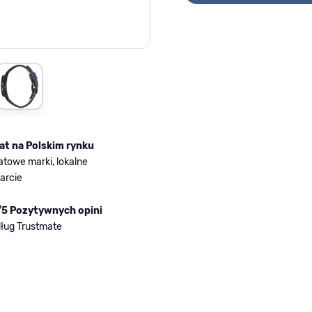
rger image
View larger image
lat na Polskim rynku
atowe marki, lokalne
arcie
/5 Pozytywnych opini
ług Trustmate