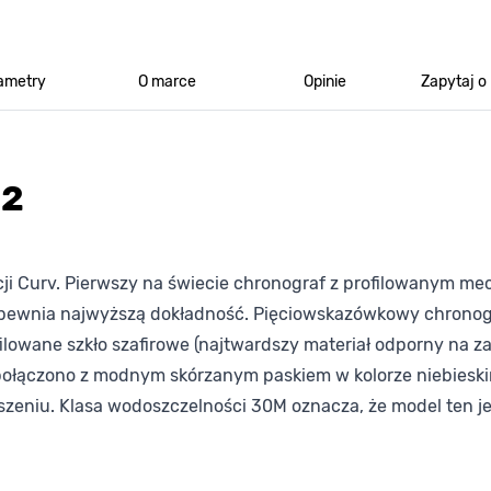
ametry
O marce
Opinie
Zapytaj o
32
cji Curv. Pierwszy na świecie chronograf z profilowanym 
zapewnia najwyższą dokładność. Pięciowskazówkowy chronogr
filowane szkło szafirowe (najtwardszy materiał odporny na 
łączono z modnym skórzanym paskiem w kolorze niebieskim. 
szeniu. Klasa wodoszczelności 30M oznacza, że model ten j