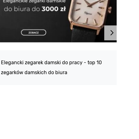
Atlan
188 -
Elegancki zegarek damski do pracy - top 10
kolek
zegarków damskich do biura