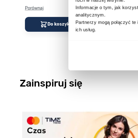
Informacje o tym, jak korzy
Porównaj
Porównaj
analitycznym.
Partnerzy mogą połączyć te 
Do koszyka
Do kos
ich usług.
Zainspiruj się