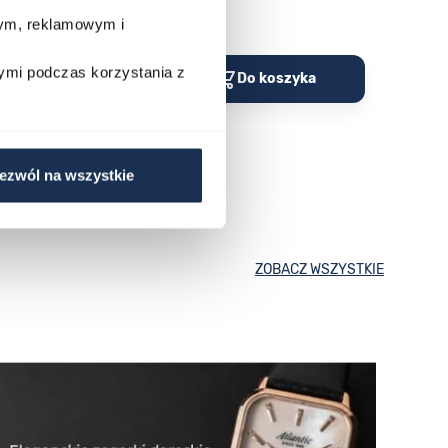
wym, reklamowym i
Porównaj
Porów
ymi podczas korzystania z
o koszyka
Do koszyka
ezwól na wszystkie
ZOBACZ WSZYSTKIE