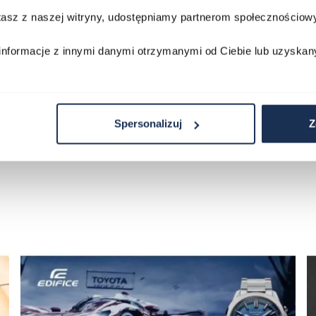
stasz z naszej witryny, udostępniamy partnerom społecznościo
Porównaj
Porównaj
informacje z innymi danymi otrzymanymi od Ciebie lub uzyskan
zyka
Do koszyka
D
Spersonalizuj
Z