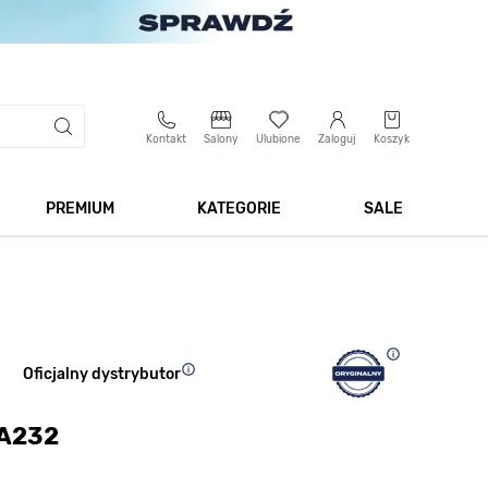
Kontakt
Salony
Ulubione
Zaloguj
Koszyk
PREMIUM
KATEGORIE
SALE
 Biżuteria
Pokaż podmenu dla kategorii Smartwatche
Pokaż podmenu dla kategorii Premium
Pokaż podmenu dla kateg
Pokaż 
Oficjalny dystrybutor
8A232