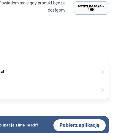
Powiadom mnie gdy produkt będzie
WYSYŁKA W 24 -
48H
dostępny
>
 zł
>
Pobierz aplikację
plikacją Time To Riff