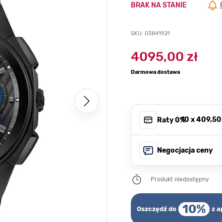
BRAK NA STANIE
SKU: 03841921
4095,00 zł
Darmowa dostawa
, 10 x
409,50
Raty 0%
Negocjacja ceny
Produkt niedostępny
10%
Oszczędź do
z a