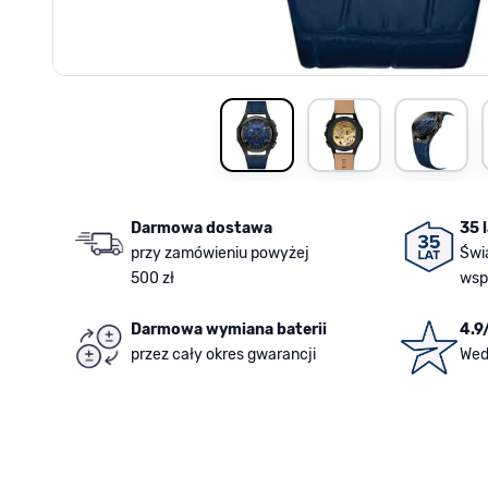
View larger image
View larger image
View la
Darmowa dostawa
35 
przy zamówieniu powyżej
Świ
500 zł
wsp
Darmowa wymiana baterii
4.9
przez cały okres gwarancji
Wed