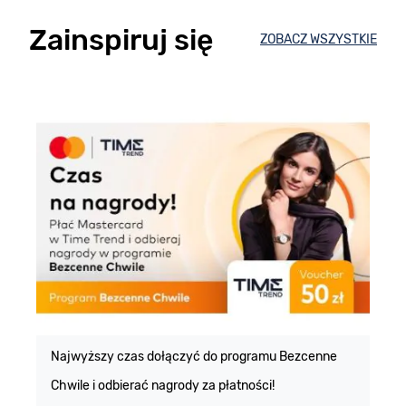
Zainspiruj się
ZOBACZ WSZYSTKIE
E
m
Najwyższy czas dołączyć do programu Bezcenne
Chwile i odbierać nagrody za płatności!