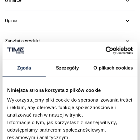
O marce
Opinie
Zapytaj o produkt
Płatność i dostawa
Zgoda
Szczegóły
O plikach cookies
Niniejsza strona korzysta z plików cookie
Najczęściej kupowane
Wykorzystujemy pliki cookie do spersonalizowania treści
i reklam, aby oferować funkcje społecznościowe i
analizować ruch w naszej witrynie.
Poruszanie się po elementach karuzeli jest możliwe za pomocą klawis
Naciśnij, aby pominąć karuzelę
Naciśnij, aby przejść do nawigacji karuzeli
Informacje o tym, jak korzystasz z naszej witryny,
udostępniamy partnerom społecznościowym,
reklamowym i analitycznym.