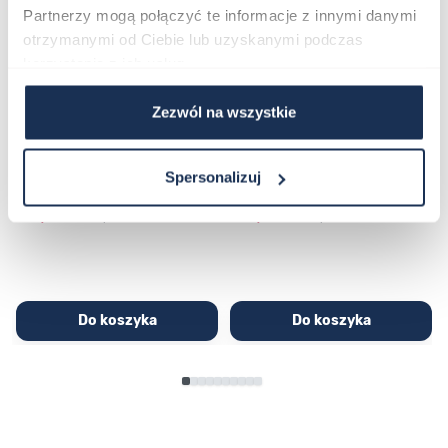
Partnerzy mogą połączyć te informacje z innymi danymi
otrzymanymi od Ciebie lub uzyskanymi podczas
korzystania z ich usług.
Zezwól na wszystkie
CASIO Sport AE-1200WHD-
Casio Sport AQ-230GA-
1AVEF
9DMQYES
Spersonalizuj
03362600
03311457
251,00 zł
279,00 zł
296,00 zł
329,00 zł
Do koszyka
Do koszyka