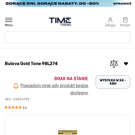
Przejdź do treści
Menu
Zaloguj
Koszyk
Strona Główna
Bulova Gold Tone 98L274
/
Bulova Gold Tone 98L274
BRAK NA STANIE
WYSYŁKA W 24 -
48H
Powiadom mnie gdy produkt będzie
dostępny
SKU: 03842799
5.0