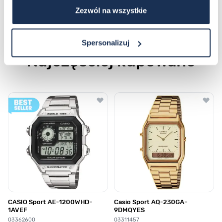
Płatność i dostawa
Zezwól na wszystkie
Spersonalizuj
Najczęściej kupowane
Poruszanie się po elementach karuzeli jest możliwe za pomocą klawis
Naciśnij, aby pominąć karuzelę
Naciśnij, aby przejść do nawigacji karuzeli
CASIO Sport AE-1200WHD-
Casio Sport AQ-230GA-
1AVEF
9DMQYES
03362600
03311457