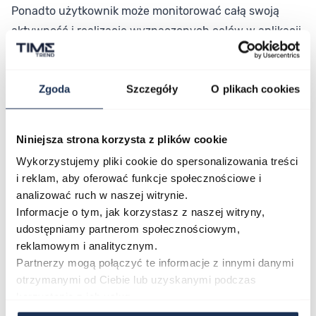
Ponadto użytkownik może monitorować całą swoją
aktywność i realizację wyznaczonych celów w aplikacji
mobilnej w języku polskim. Istnieją również możliwość
pełnego powiadomienia o wiadomościach lub
Zgoda
Szczegóły
O plikach cookies
nieodebranych połączeniach z twojego smartfona.
Więcej informacji o Calypso.
Niniejsza strona korzysta z plików cookie
Parametry
Wykorzystujemy pliki cookie do spersonalizowania treści
i reklam, aby oferować funkcje społecznościowe i
O marce
analizować ruch w naszej witrynie.
Informacje o tym, jak korzystasz z naszej witryny,
udostępniamy partnerom społecznościowym,
Opinie
reklamowym i analitycznym.
Partnerzy mogą połączyć te informacje z innymi danymi
otrzymanymi od Ciebie lub uzyskanymi podczas
Zapytaj o produkt
korzystania z ich usług.