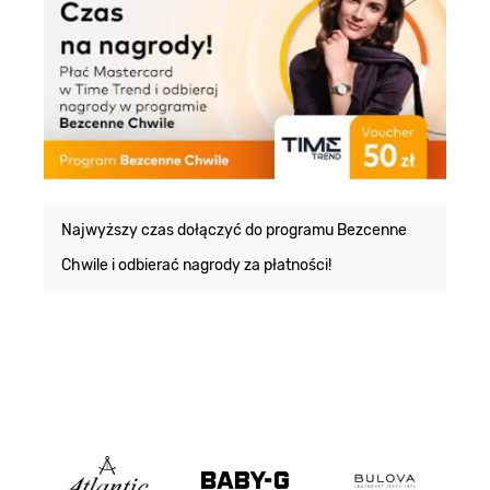
E
m
Najwyższy czas dołączyć do programu Bezcenne
Chwile i odbierać nagrody za płatności!