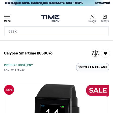
Przejdź do treści
Menu
Zaloguj
Koszyk
Strona Główna
Calypso Smartime K8500/6
/
Marka
/
Calypso
PRODUKT DOSTĘPNY
/
Calypso Smartime K8500/6
WYSYŁKA W 24 - 48H
SKU: 04878029