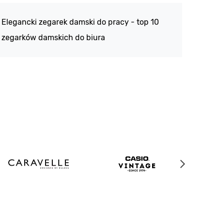
188 -
Elegancki zegarek damski do pracy - top 10
kolek
zegarków damskich do biura