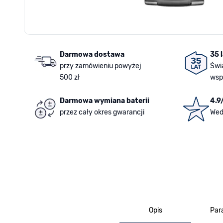
Darmowa dostawa
35 
przy zamówieniu powyżej
Świ
500 zł
wsp
Darmowa wymiana baterii
4.9
przez cały okres gwarancji
Wed
Opis
Par