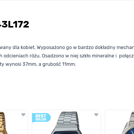
43L172
kowany dla kobiet. Wyposażono go w bardzo dokładny mecha
 odcieniach różu. Osadzono w niej szkło mineralne i połąc
rty wynosi 37mm, a grubość 11mm.
lawisza tabulacji. Możesz pominąć karuzelę lub przejść bezpośrednio d