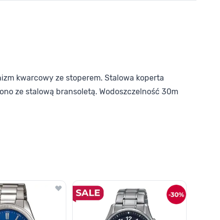
nizm kwarcowy ze stoperem. Stalowa koperta
zono ze stalową bransoletą. Wodoszczelność 30m
o nawigacji karuzeli za pomocą linka pomijającego.