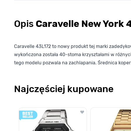
Opis
Caravelle New York 
Caravelle 43L172 to nowy produkt tej marki zadedy
wykończona została 40-stoma krzyształami w różnych
tego modelu pozwala na zachlapania. Średnica kope
Najczęściej kupowane
Poruszanie się po elementach karuzeli jest możliwe za pomocą k
Naciśnij, aby pominąć karuzelę
Naciśnij, aby przejść do nawigacji karuzeli