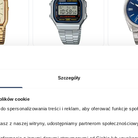
230GA-
CASIO Vintage A168WA-1YES
Casio Class
2AVEF
03378805
03709069
179,00 zł
199,00 zł
Szczegóły
ł
269,00 zł
29
Porównaj
Porównaj
 plików cookie
do spersonalizowania treści i reklam, aby oferować funkcje sp
zyka
Do koszyka
D
stasz z naszej witryny, udostępniamy partnerom społecznościo