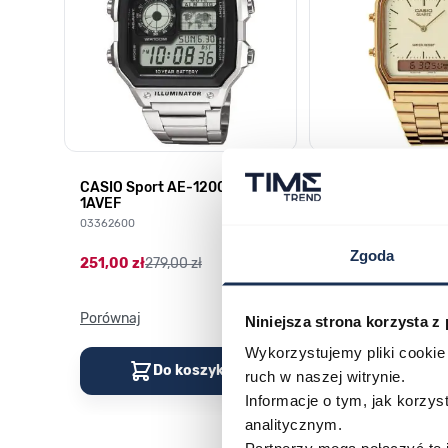
CASIO Sport AE-1200WHD-
Casio Sport AQ-
1AVEF
9DMQYES
03362600
03311457
Zgoda
251,00 zł
279,00 zł
296,00 zł
329,00 z
Porównaj
Porównaj
Niniejsza strona korzysta z
Wykorzystujemy pliki cookie 
Do koszyka
Do kos
ruch w naszej witrynie.
Informacje o tym, jak korzy
analitycznym.