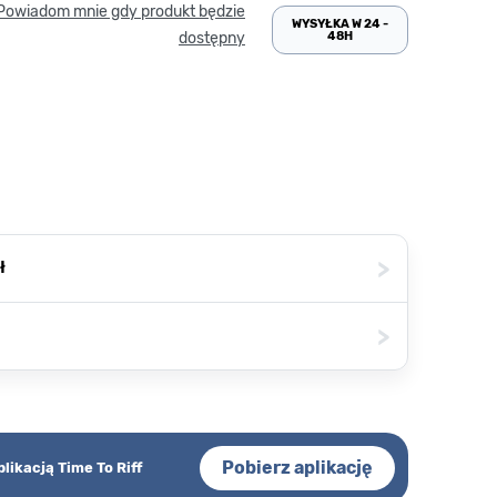
Powiadom mnie gdy produkt będzie
WYSYŁKA W 24 -
48H
dostępny
>
ł
>
Pobierz aplikację
plikacją Time To Riff