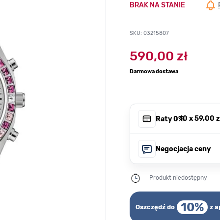
BRAK NA STANIE
SKU: 03215807
590,00 zł
Darmowa dostawa
, 10 x
59,00 z
Raty 0%
Negocjacja ceny
Produkt niedostępny
10%
Oszczędź do
z a