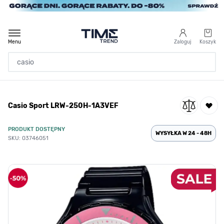
Przejdź do treści
Menu
Zaloguj
Koszyk
Strona Główna
Casio Sport LRW-250H-1A3VEF
/
Casio Sport LRW-250H-1A3VEF
PRODUKT DOSTĘPNY
WYSYŁKA W 24 - 48H
SKU: 03746051