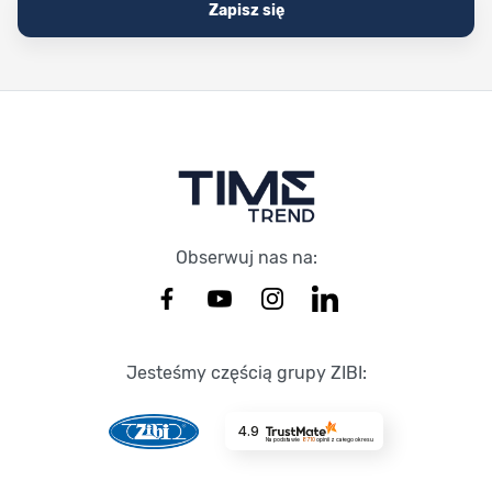
Zapisz się
Stopka Timetrend
Obserwuj nas na:
Jesteśmy częścią grupy ZIBI:
4.9
Na podstawie
8710
opinii
z całego okresu