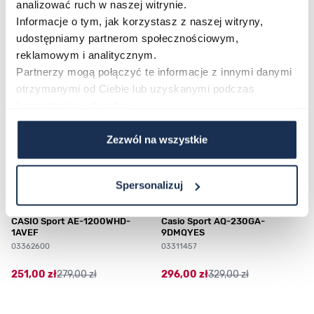
analizować ruch w naszej witrynie.
Najczęściej kupowane
Informacje o tym, jak korzystasz z naszej witryny,
udostępniamy partnerom społecznościowym,
reklamowym i analitycznym.
Poruszanie się po elementach karuzeli jest możliwe za pomocą klawis
Naciśnij, aby pominąć karuzelę
Naciśnij, aby przejść do nawigacji karuzeli
Partnerzy mogą połączyć te informacje z innymi danymi
otrzymanymi od Ciebie lub uzyskanymi podczas
korzystania z ich usług.
Zezwól na wszystkie
Spersonalizuj
CASIO Sport AE-1200WHD-
Casio Sport AQ-230GA-
1AVEF
9DMQYES
03362600
03311457
251,00 zł
279,00 zł
296,00 zł
329,00 zł