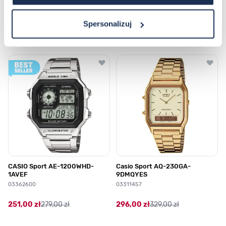
Najczęściej kupowane
Spersonalizuj
Poruszanie się po elementach karuzeli jest możliwe za pomocą klawis
Naciśnij, aby pominąć karuzelę
Naciśnij, aby przejść do nawigacji karuzeli
CASIO Sport AE-1200WHD-
Casio Sport AQ-230GA-
1AVEF
9DMQYES
03362600
03311457
251,00 zł
279,00 zł
296,00 zł
329,00 zł