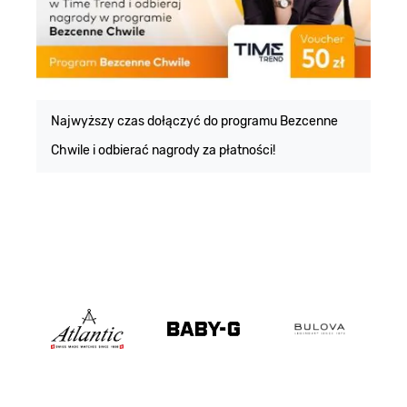
E
m
Najwyższy czas dołączyć do programu Bezcenne
Chwile i odbierać nagrody za płatności!