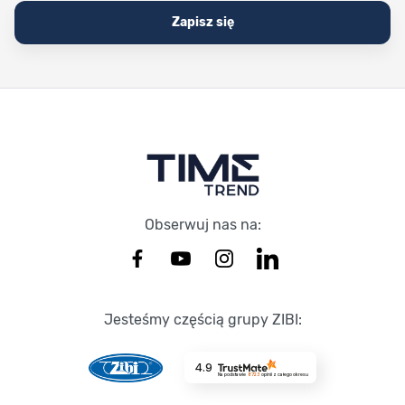
Zapisz się
Stopka Timetrend
Obserwuj nas na:
Jesteśmy częścią grupy ZIBI:
4.9
Na podstawie
8723
opinii
z całego okresu