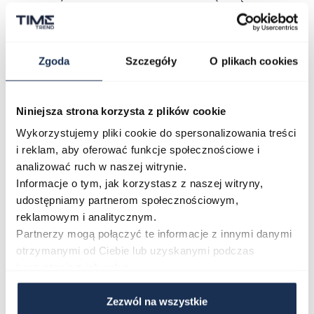
względu na krótsze miesiące. Wodoszczelność klasy WR
100M pozwala na swobodne pływanie i nurkowanie bez
akwalungu.
Zgoda
Szczegóły
O plikach cookies
Parametry
Niniejsza strona korzysta z plików cookie
Wykorzystujemy pliki cookie do spersonalizowania treści
O marce
i reklam, aby oferować funkcje społecznościowe i
analizować ruch w naszej witrynie.
Opinie
Informacje o tym, jak korzystasz z naszej witryny,
udostępniamy partnerom społecznościowym,
reklamowym i analitycznym.
Zapytaj o produkt
Partnerzy mogą połączyć te informacje z innymi danymi
otrzymanymi od Ciebie lub uzyskanymi podczas
korzystania z ich usług.
Płatność i dostawa
Zezwól na wszystkie