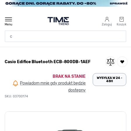
Przejdź do treści
Menu
Zaloguj
Koszyk
Strona Główna
Casio Edifice Bluetooth ECB-800DB-1AEF
/
Casio Edifice Bluetooth ECB-800DB-1AEF
BRAK NA STANIE
WYSYŁKA W 24 -
48H
Powiadom mnie gdy produkt będzie
dostępny
SKU: 03700174