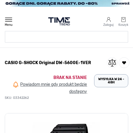
Przejdź do treści
Menu
Zaloguj
Koszyk
Strona Główna
CASIO G-SHOCK Original DW-5600E-1VER
/
CASIO G-SHOCK Original DW-5600E-1VER
BRAK NA STANIE
WYSYŁKA W 24 -
48H
Powiadom mnie gdy produkt będzie
dostępny
SKU: 03342262