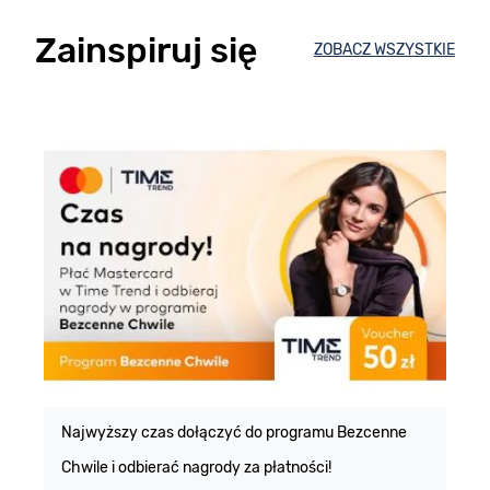
Zainspiruj się
ZOBACZ WSZYSTKIE
E
m
Najwyższy czas dołączyć do programu Bezcenne
Chwile i odbierać nagrody za płatności!