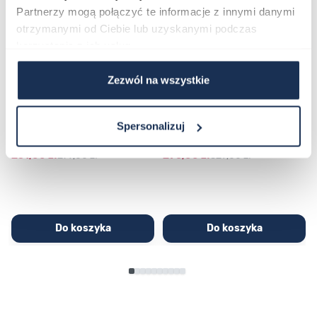
Partnerzy mogą połączyć te informacje z innymi danymi
otrzymanymi od Ciebie lub uzyskanymi podczas
korzystania z ich usług.
Zezwól na wszystkie
CASIO Sport AE-1200WHD-
Casio Sport AQ-230GA-
1AVEF
9DMQYES
Spersonalizuj
03362600
03311457
251,00 zł
279,00 zł
296,00 zł
329,00 zł
Do koszyka
Do koszyka