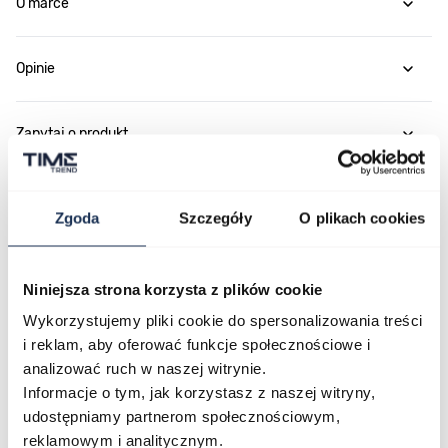
O marce
Opinie
Zapytaj o produkt
Płatność i dostawa
Zgoda
Szczegóły
O plikach cookies
Niniejsza strona korzysta z plików cookie
Najczęściej kupowane
Wykorzystujemy pliki cookie do spersonalizowania treści
i reklam, aby oferować funkcje społecznościowe i
analizować ruch w naszej witrynie.
Poruszanie się po elementach karuzeli jest możliwe za pomocą klawis
Naciśnij, aby pominąć karuzelę
Naciśnij, aby przejść do nawigacji karuzeli
Informacje o tym, jak korzystasz z naszej witryny,
udostępniamy partnerom społecznościowym,
reklamowym i analitycznym.