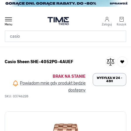
Przejdź do treści
Menu
Zaloguj
Koszyk
Strona Główna
Casio Sheen SHE-4052PG-4AUEF
/
Casio Sheen SHE-4052PG-4AUEF
BRAK NA STANIE
WYSYŁKA W 24 -
48H
Powiadom mnie gdy produkt będzie
dostępny
SKU: 03746228