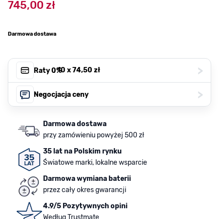
745,00 zł
Darmowa dostawa
>
, 10 x
74,50 zł
Raty 0%
>
Negocjacja ceny
Darmowa dostawa
przy zamówieniu powyżej 500 zł
35 lat na Polskim rynku
Światowe marki, lokalne wsparcie
Darmowa wymiana baterii
przez cały okres gwarancji
4.9/5 Pozytywnych opini
Według Trustmate