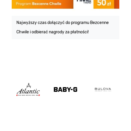
E
m
Najwyższy czas dołączyć do programu Bezcenne
Chwile i odbierać nagrody za płatności!