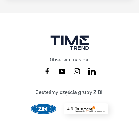
Stopka Timetrend
Obserwuj nas na:
Jesteśmy częścią grupy ZIBI:
4.9
Na podstawie
8714
opinii
z całego okresu