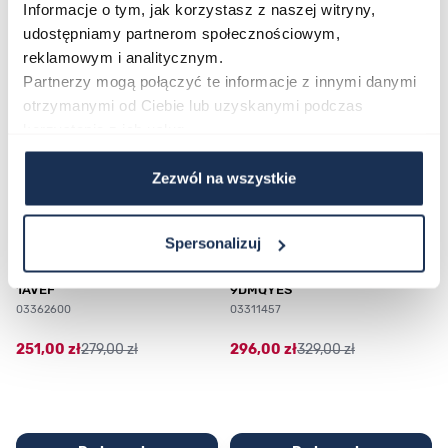
Informacje o tym, jak korzystasz z naszej witryny,
udostępniamy partnerom społecznościowym,
reklamowym i analitycznym.
Poruszanie się po elementach karuzeli jest możliwe za pomocą klawis
Naciśnij, aby pominąć karuzelę
Naciśnij, aby przejść do nawigacji karuzeli
Partnerzy mogą połączyć te informacje z innymi danymi
otrzymanymi od Ciebie lub uzyskanymi podczas
korzystania z ich usług.
Zezwól na wszystkie
Spersonalizuj
CASIO Sport AE-1200WHD-
Casio Sport AQ-230GA-
1AVEF
9DMQYES
03362600
03311457
251,00 zł
279,00 zł
296,00 zł
329,00 zł