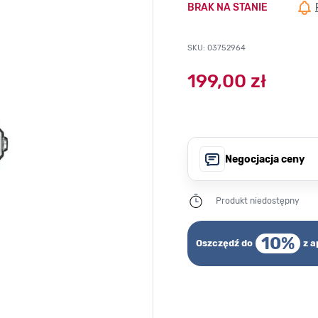
BRAK NA STANIE
SKU: 03752964
199,00 zł
Negocjacja ceny
Produkt niedostępny
10%
Oszczędź do
z a