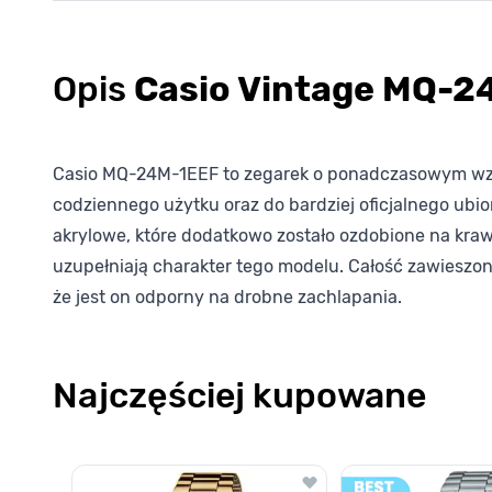
Opis
Casio Vintage MQ-2
Casio MQ-24M-1EEF to zegarek o ponadczasowym wzorn
codziennego użytku oraz do bardziej oficjalnego ub
akrylowe, które dodatkowo zostało ozdobione na kraw
uzupełniają charakter tego modelu. Całość zawieszon
że jest on odporny na drobne zachlapania.
Najczęściej kupowane
Poruszanie się po elementach karuzeli jest możliwe za pomocą k
Naciśnij, aby pominąć karuzelę
Naciśnij, aby przejść do nawigacji karuzeli