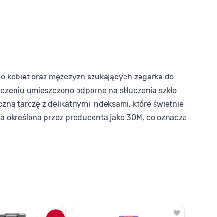
do kobiet oraz mężczyzn szukających zegarka do
ńczeniu umieszczono odporne na stłuczenia szkło
zną tarczę z delikatnymi indeksami, które świetnie
ała określona przez producenta jako 30M, co oznacza
o nawigacji karuzeli za pomocą linka pomijającego.