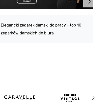
Atlan
188 -
Elegancki zegarek damski do pracy - top 10
kolek
zegarków damskich do biura