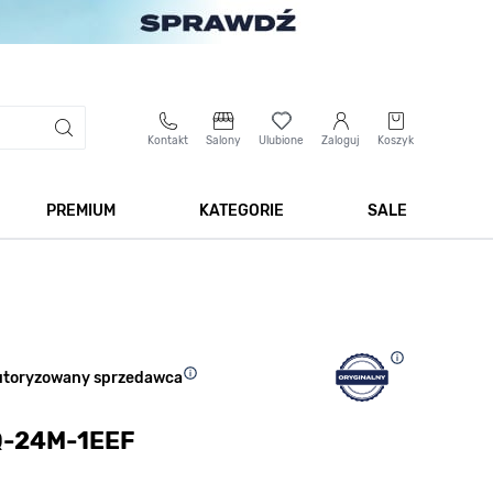
Kontakt
Salony
Ulubione
Zaloguj
Koszyk
PREMIUM
KATEGORIE
SALE
 Biżuteria
Pokaż podmenu dla kategorii Smartwatche
Pokaż podmenu dla kategorii Premium
Pokaż podmenu dla kateg
Pokaż 
utoryzowany sprzedawca
MQ-24M-1EEF