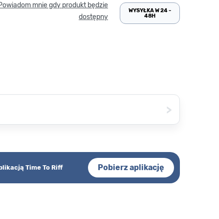
Powiadom mnie gdy produkt będzie
WYSYŁKA W 24 -
48H
dostępny
>
Pobierz aplikację
plikacją Time To Riff