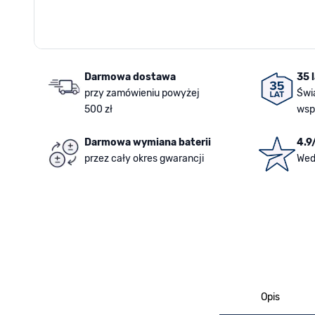
Darmowa dostawa
35 
przy zamówieniu powyżej
Świ
500 zł
wsp
Darmowa wymiana baterii
4.9
przez cały okres gwarancji
Wed
Opis