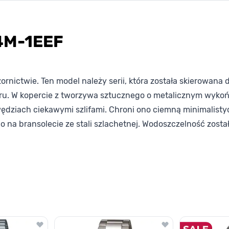
4M-1EEF
ictwie. Ten model należy serii, która została skierowana 
ioru. W kopercie z tworzywa sztucznego o metalicznym wyko
ędziach ciekawymi szlifami. Chroni ono ciemną minimalistyc
o na bransolecie ze stali szlachetnej. Wodoszczelność zost
lawisza tabulacji. Możesz pominąć karuzelę lub przejść bezpośrednio d