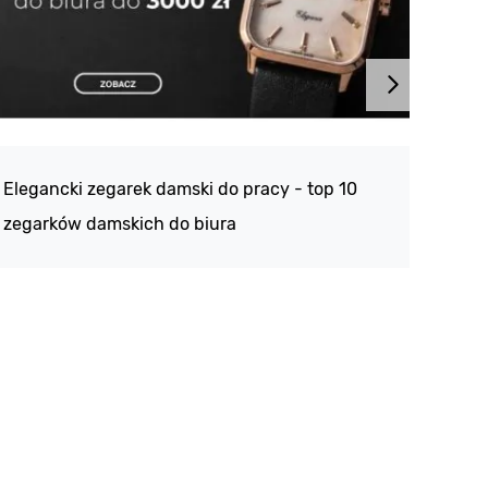
Atlan
188 -
Elegancki zegarek damski do pracy - top 10
kolek
zegarków damskich do biura