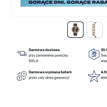
View larger image
View la
Darmowa dostawa
35 
przy zamówieniu powyżej
Świ
500 zł
wsp
Darmowa wymiana baterii
4.9
przez cały okres gwarancji
Wed