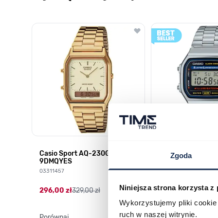
Poruszanie się po elementach karuzeli jest możliwe za pomocą k
Naciśnij, aby pominąć karuzelę
Naciśnij, aby przejść do nawigacji karuzeli
HD-
Casio Sport AQ-230GA-
CASIO Vintage A
Zgoda
9DMQYES
03378805
03311457
179,00 zł
199,00 zł
Niniejsza strona korzysta z
296,00 zł
329,00 zł
Wykorzystujemy pliki cookie 
ruch w naszej witrynie.
Porównaj
Porównaj