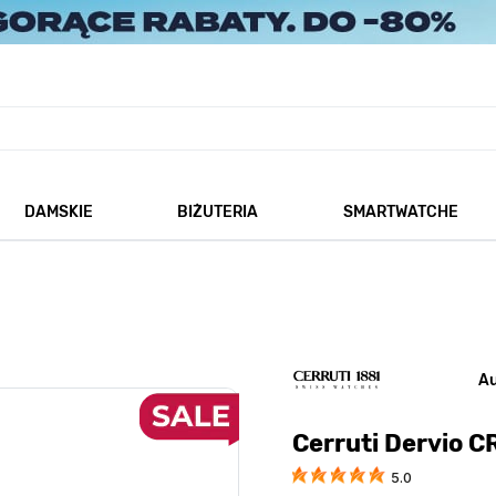
DAMSKIE
BIŻUTERIA
SMARTWATCHE
każ podmenu dla kategorii Męskie
Pokaż podmenu dla kategorii Damskie
Pokaż podmenu dla kategorii
A
Cerruti Dervio 
5.0