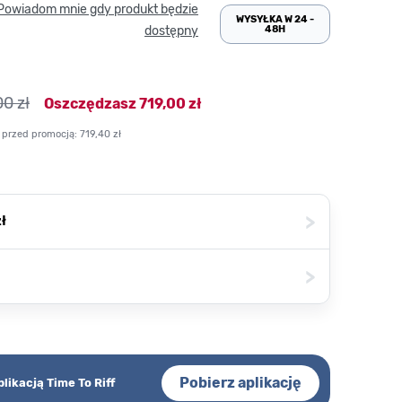
Powiadom mnie gdy produkt będzie
WYSYŁKA W 24 -
48H
dostępny
00 zł
Oszczędzasz
719,00 zł
 przed promocją:
719,40 zł
>
ł
>
Pobierz aplikację
plikacją Time To Riff