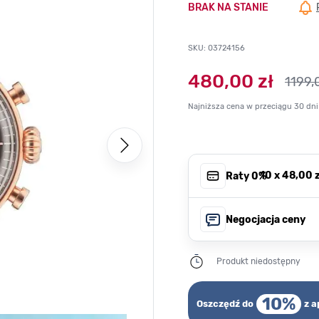
BRAK NA STANIE
SKU: 03724156
480,00 zł
1199,
Najniższa cena w przeciągu 30 dni
, 10 x
48,00 z
Raty 0%
Negocjacja ceny
Produkt niedostępny
10%
Oszczędź do
z a