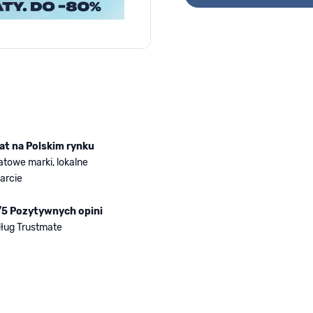
rger image
lat na Polskim rynku
atowe marki, lokalne
arcie
/5 Pozytywnych opini
ług Trustmate