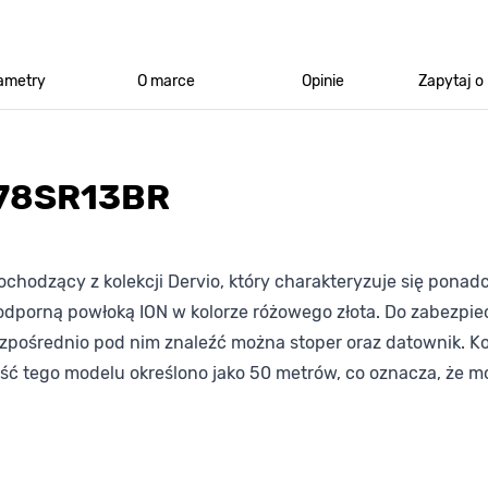
ametry
O marce
Opinie
Zapytaj o
178SR13BR
hodzący z kolekcji Dervio, który charakteryzuje się ponad
odporną powłoką ION w kolorze różowego złota. Do zabezp
zpośrednio pod nim znaleźć można stoper oraz datownik. Ko
ść tego modelu określono jako 50 metrów, co oznacza, że m