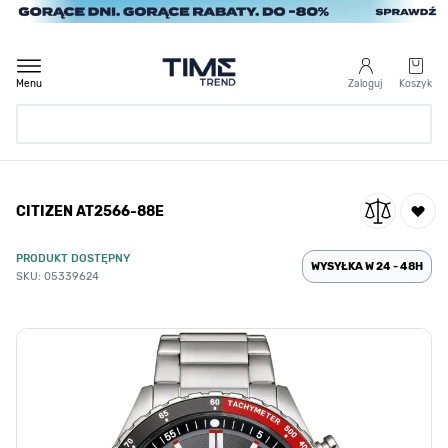
Przejdź do treści
Menu
Zaloguj
Koszyk
Strona Główna
CITIZEN AT2566-88E
/
CITIZEN AT2566-88E
PRODUKT DOSTĘPNY
WYSYŁKA W 24 - 48H
SKU: 05339624