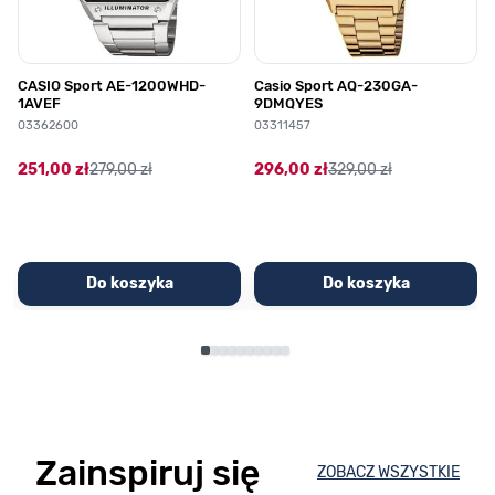
CASIO Sport AE-1200WHD-
Casio Sport AQ-230GA-
1AVEF
9DMQYES
03362600
03311457
251,00 zł
279,00 zł
296,00 zł
329,00 zł
Do koszyka
Do koszyka
Zainspiruj się
ZOBACZ WSZYSTKIE