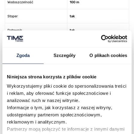
Wodoszczelność
100 m
Stoper
tak
Datownik
tak
Kolor koperty
srebrny
Zgoda
Szczegóły
O plikach cookies
Kolor tarczy
czarny
Kolor paska/bransolety
srebrny
Niniejsza strona korzysta z plików cookie
Wykorzystujemy pliki cookie do spersonalizowania treści
Kod producenta
AT2566-88E
i reklam, aby oferować funkcje społecznościowe i
analizować ruch w naszej witrynie.
Informacje o tym, jak korzystasz z naszej witryny,
udostępniamy partnerom społecznościowym,
O marce
reklamowym i analitycznym.
Partnerzy mogą połączyć te informacje z innymi danymi