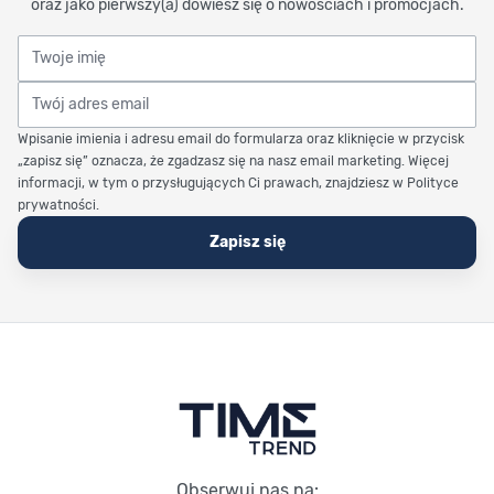
oraz jako pierwszy(a) dowiesz się o nowościach i promocjach.
Twoje imię
Twój adres email
Wpisanie imienia i adresu email do formularza oraz kliknięcie w przycisk
„zapisz się” oznacza, że zgadzasz się na nasz email marketing. Więcej
informacji, w tym o przysługujących Ci prawach, znajdziesz w Polityce
prywatności.
Zapisz się
Stopka Timetrend
Obserwuj nas na: