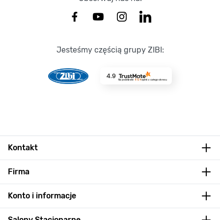
Jesteśmy częścią grupy ZIBI:
4.9
Na podstawie
8724
opinii
z całego okresu
Kontakt
Firma
Konto i informacje
Salony Stacjonarne