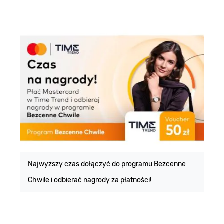
E
m
Najwyższy czas dołączyć do programu Bezcenne
Chwile i odbierać nagrody za płatności!