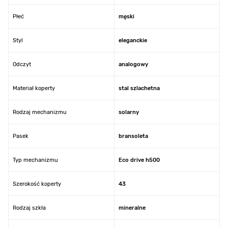
Płeć
męski
Styl
eleganckie
Odczyt
analogowy
Materiał koperty
stal szlachetna
Rodzaj mechanizmu
solarny
Pasek
bransoleta
Typ mechanizmu
Eco drive h500
Szerokość koperty
43
Rodzaj szkła
mineralne