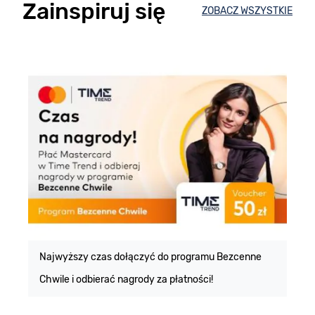
Zainspiruj się
ZOBACZ WSZYSTKIE
E
m
Najwyższy czas dołączyć do programu Bezcenne
Chwile i odbierać nagrody za płatności!