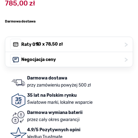
785,00 zł
Darmowa dostawa
>
, 10 x
78,50 zł
Raty 0%
>
Negocjacja ceny
Darmowa dostawa
przy zamówieniu powyżej 500 zł
35 lat na Polskim rynku
Światowe marki, lokalne wsparcie
Darmowa wymiana baterii
przez cały okres gwarancji
4.9/5 Pozytywnych opini
Według Trustmate