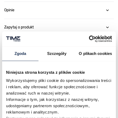
Opinie
Zapytaj o produkt
Płatność i dostawa
Zgoda
Szczegóły
O plikach cookies
Najczęściej kupowane
Niniejsza strona korzysta z plików cookie
Wykorzystujemy pliki cookie do spersonalizowania treści
i reklam, aby oferować funkcje społecznościowe i
Poruszanie się po elementach karuzeli jest możliwe za pomocą klawis
Naciśnij, aby pominąć karuzelę
Naciśnij, aby przejść do nawigacji karuzeli
analizować ruch w naszej witrynie.
Informacje o tym, jak korzystasz z naszej witryny,
udostępniamy partnerom społecznościowym,
reklamowym i analitycznym.