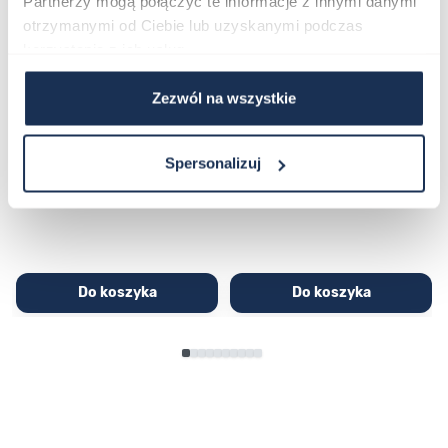
Partnerzy mogą połączyć te informacje z innymi danymi
otrzymanymi od Ciebie lub uzyskanymi podczas
korzystania z ich usług.
Zezwól na wszystkie
CASIO Sport AE-1200WHD-
Casio Sport AQ-230GA-
1AVEF
9DMQYES
03362600
03311457
Spersonalizuj
251,00 zł
279,00 zł
296,00 zł
329,00 zł
Do koszyka
Do koszyka