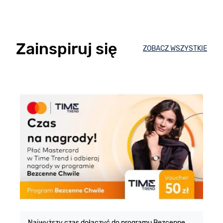
Zainspiruj się
ZOBACZ WSZYSTKIE
E
m
Najwyższy czas dołączyć do programu Bezcenne