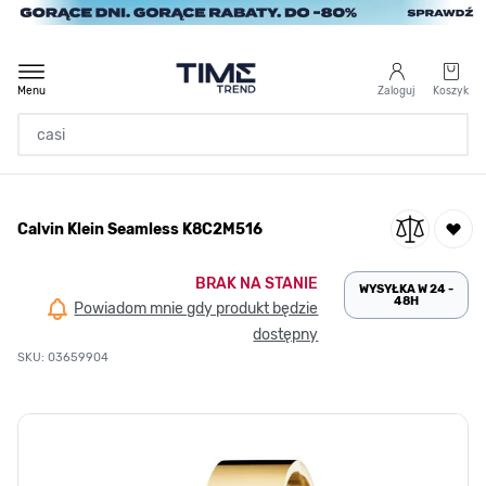
Przejdź do treści
Menu
Zaloguj
Koszyk
Strona Główna
Calvin Klein Seamless K8C2M516
/
Calvin Klein Seamless K8C2M516
BRAK NA STANIE
WYSYŁKA W 24 -
48H
Powiadom mnie gdy produkt będzie
dostępny
SKU: 03659904