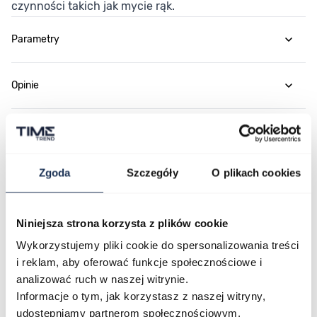
czynności takich jak mycie rąk.
Parametry
Opinie
Zapytaj o produkt
Zgoda
Szczegóły
O plikach cookies
Płatność i dostawa
Niniejsza strona korzysta z plików cookie
Wykorzystujemy pliki cookie do spersonalizowania treści
Najczęściej kupowane
i reklam, aby oferować funkcje społecznościowe i
analizować ruch w naszej witrynie.
Informacje o tym, jak korzystasz z naszej witryny,
Poruszanie się po elementach karuzeli jest możliwe za pomocą klawis
Naciśnij, aby pominąć karuzelę
Naciśnij, aby przejść do nawigacji karuzeli
udostępniamy partnerom społecznościowym,