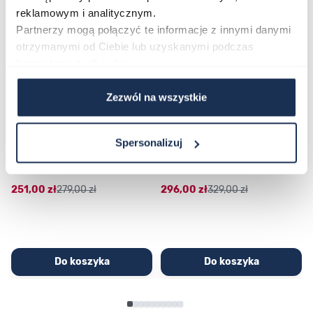
reklamowym i analitycznym.
Partnerzy mogą połączyć te informacje z innymi danymi
otrzymanymi od Ciebie lub uzyskanymi podczas
korzystania z ich usług.
Zezwól na wszystkie
CASIO Sport AE-1200WHD-
Casio Sport AQ-230GA-
Spersonalizuj
1AVEF
9DMQYES
03362600
03311457
251,00 zł
279,00 zł
296,00 zł
329,00 zł
Do koszyka
Do koszyka