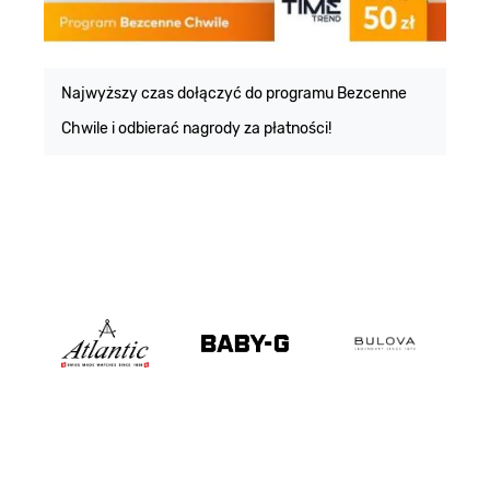
E
m
Najwyższy czas dołączyć do programu Bezcenne
Chwile i odbierać nagrody za płatności!