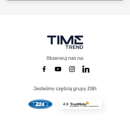
Stopka Timetrend
Obserwuj nas na:
Jesteśmy częścią grupy ZIBI:
4.9
Na podstawie
8713
opinii
z całego okresu