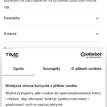
pozwala na zachlapania na przykład podczas mycia
rąk.
Parametry
O marce
Opinie
Zapytaj o produkt
Zgoda
Szczegóły
O plikach cookies
Płatność i dostawa
Niniejsza strona korzysta z plików cookie
Wykorzystujemy pliki cookie do spersonalizowania treści
i reklam, aby oferować funkcje społecznościowe i
Najczęściej kupowane
analizować ruch w naszej witrynie.