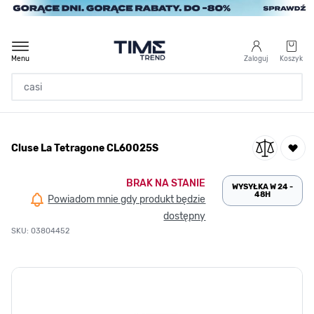
Przejdź do treści
Menu
Zaloguj
Koszyk
Strona Główna
Cluse La Tetragone CL60025S
/
Cluse La Tetragone CL60025S
BRAK NA STANIE
WYSYŁKA W 24 -
48H
Powiadom mnie gdy produkt będzie
dostępny
SKU: 03804452