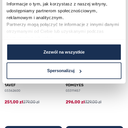
Informacje o tym, jak korzystasz z naszej witryny,
udostępniamy partnerom społecznościowym,
reklamowym i analitycznym.
Poruszanie się po elementach karuzeli jest możliwe za pomocą klawis
Naciśnij, aby pominąć karuzelę
Naciśnij, aby przejść do nawigacji karuzeli
Partnerzy mogą połączyć te informacje z innymi danymi
otrzymanymi od Ciebie lub uzyskanymi podczas
korzystania z ich usług.
Zezwól na wszystkie
Spersonalizuj
CASIO Sport AE-1200WHD-
Casio Sport AQ-230GA-
1AVEF
9DMQYES
03362600
03311457
251,00 zł
279,00 zł
296,00 zł
329,00 zł