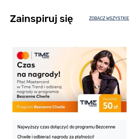
Zainspiruj się
ZOBACZ WSZYSTKIE
E
m
Najwyższy czas dołączyć do programu Bezcenne
Chwile i odbierać nagrody za płatności!