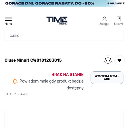
Przejdź do treści
Menu
Zaloguj
Koszyk
Strona Główna
Cluse Minuit CW0101203015
/
Cluse Minuit CW0101203015
BRAK NA STANIE
WYSYŁKA W 24 -
48H
Powiadom mnie gdy produkt będzie
dostępny
SKU: 03804285