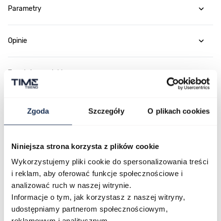
Parametry
Opinie
Zapytaj o produkt
Płatność i dostawa
Zgoda
Szczegóły
O plikach cookies
Niniejsza strona korzysta z plików cookie
Najczęściej kupowane
Wykorzystujemy pliki cookie do spersonalizowania treści
i reklam, aby oferować funkcje społecznościowe i
analizować ruch w naszej witrynie.
Poruszanie się po elementach karuzeli jest możliwe za pomocą klawis
Naciśnij, aby pominąć karuzelę
Naciśnij, aby przejść do nawigacji karuzeli
Informacje o tym, jak korzystasz z naszej witryny,
udostępniamy partnerom społecznościowym,
reklamowym i analitycznym.