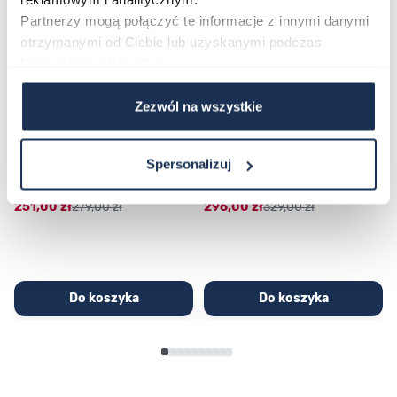
Partnerzy mogą połączyć te informacje z innymi danymi
otrzymanymi od Ciebie lub uzyskanymi podczas
korzystania z ich usług.
Zezwól na wszystkie
CASIO Sport AE-1200WHD-
Casio Sport AQ-230GA-
1AVEF
9DMQYES
Spersonalizuj
03362600
03311457
251,00 zł
279,00 zł
296,00 zł
329,00 zł
Do koszyka
Do koszyka