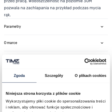
przed pracą. Wodoszczelność na poziomie 30M
pozwala na zachlapania na przykład podczas mycia
rąk.
Parametry
O marce
Opinie
Zgoda
Szczegóły
O plikach cookies
Zapytaj o produkt
Płatność i dostawa
Niniejsza strona korzysta z plików cookie
Wykorzystujemy pliki cookie do spersonalizowania treści
i reklam, aby oferować funkcje społecznościowe i