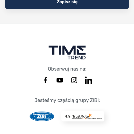
Zapisz się
Stopka Timetrend
Obserwuj nas na:
Jesteśmy częścią grupy ZIBI:
4.9
Na podstawie
8714
opinii
z całego okresu