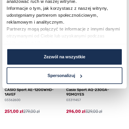
analizować ruch w naszej witrynie.
Najczęściej kupowane
Informacje o tym, jak korzystasz z naszej witryny,
udostępniamy partnerom społecznościowym,
reklamowym i analitycznym.
Poruszanie się po elementach karuzeli jest możliwe za pomocą klawis
Naciśnij, aby pominąć karuzelę
Naciśnij, aby przejść do nawigacji karuzeli
Partnerzy mogą połączyć te informacje z innymi danymi
otrzymanymi od Ciebie lub uzyskanymi podczas
korzystania z ich usług.
Zezwól na wszystkie
Spersonalizuj
CASIO Sport AE-1200WHD-
Casio Sport AQ-230GA-
1AVEF
9DMQYES
03362600
03311457
251,00 zł
279,00 zł
296,00 zł
329,00 zł