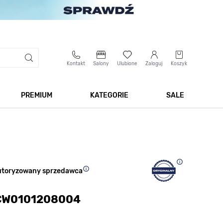
Kontakt
Salony
Ulubione
Zaloguj
Koszyk
PREMIUM
KATEGORIE
SALE
 Biżuteria
Pokaż podmenu dla kategorii Smartwatche
Pokaż podmenu dla kategorii Premium
Pokaż podmenu dla kateg
Pokaż 
utoryzowany sprzedawca
 CW0101208004