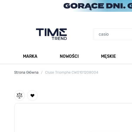
Przejdź do treści
MARKA
NOWOŚCI
MĘSKIE
Pokaż podmenu dla kategorii Marka
Po
Strona Główna
/
Cluse Triomphe CW0101208004