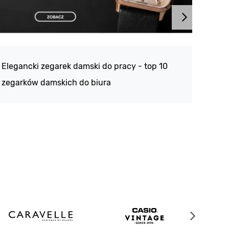
Atlan
188 -
Elegancki zegarek damski do pracy - top 10
kolek
zegarków damskich do biura