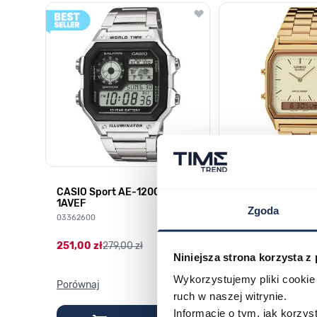
Poruszanie się po elementach karuzeli jest możliwe za pomocą k
Naciśnij, aby pominąć karuzelę
Naciśnij, aby przejść do nawigacji karuzeli
CASIO Sport AE-1200WHD-
Casio Sport AQ-
1AVEF
9DMQYES
Zgoda
03362600
03311457
251,00 zł
279,00 zł
296,00 zł
329,00 z
Niniejsza strona korzysta z
Wykorzystujemy pliki cookie 
Porównaj
Porównaj
ruch w naszej witrynie.
Informacje o tym, jak korzy