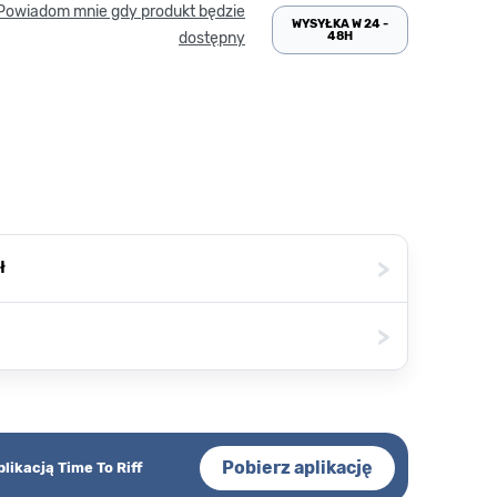
Powiadom mnie gdy produkt będzie
WYSYŁKA W 24 -
48H
dostępny
>
ł
>
Pobierz aplikację
plikacją Time To Riff