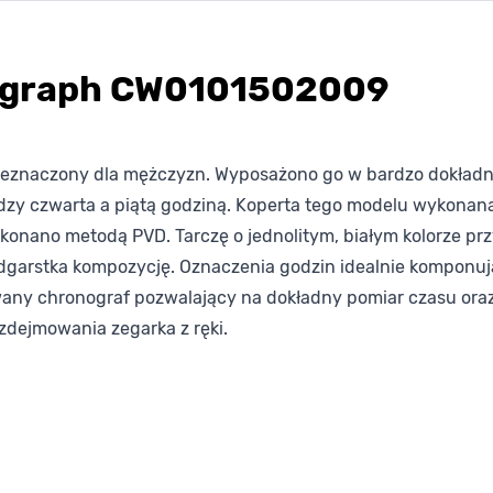
nograph CW0101502009
zeznaczony dla mężczyzn. Wyposażono go w bardzo dokładn
 czwarta a piątą godziną. Koperta tego modelu wykonana j
wykonano metodą PVD. Tarczę o jednolitym, białym kolorze p
nadgarstka kompozycję. Oznaczenia godzin idealnie komponuj
wany chronograf pozwalający na dokładny pomiar czasu ora
dejmowania zegarka z ręki.