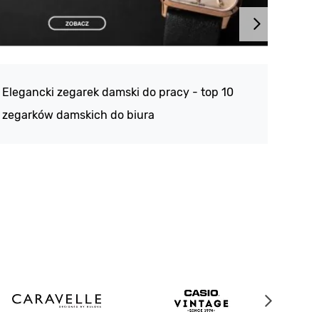
Atlan
188 -
Elegancki zegarek damski do pracy - top 10
kolek
zegarków damskich do biura