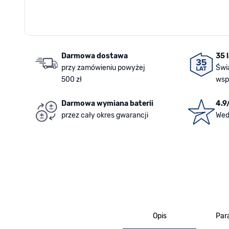
Darmowa dostawa
35 
przy zamówieniu powyżej
Świ
500 zł
wsp
Darmowa wymiana baterii
4.9
przez cały okres gwarancji
Wed
Opis
Par