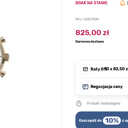
BRAK NA STANIE
SKU: 03837830
825,00 zł
Darmowa dostawa
, 10 x
82,50 z
Raty 0%
Negocjacja ceny
Produkt niedostępny
10%
Oszczędź do
z a