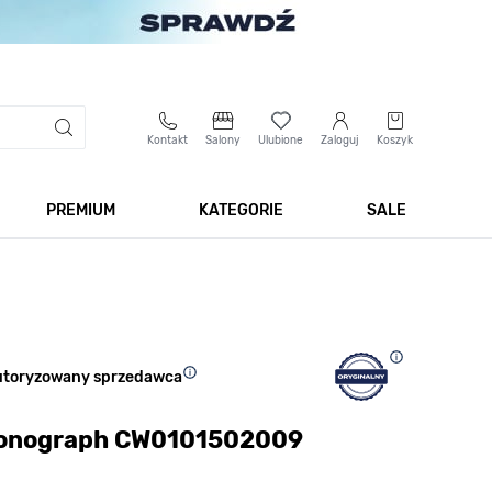
Kontakt
Salony
Ulubione
Zaloguj
Koszyk
PREMIUM
KATEGORIE
SALE
 Biżuteria
Pokaż podmenu dla kategorii Smartwatche
Pokaż podmenu dla kategorii Premium
Pokaż podmenu dla kateg
Pokaż 
utoryzowany sprzedawca
hronograph CW0101502009