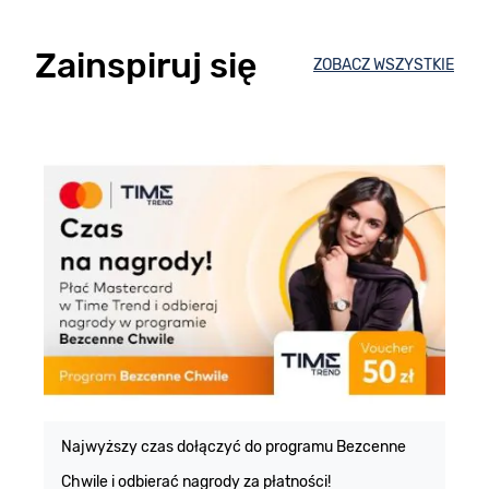
Zainspiruj się
ZOBACZ WSZYSTKIE
E
m
Najwyższy czas dołączyć do programu Bezcenne
Chwile i odbierać nagrody za płatności!