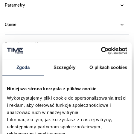
Parametry
Opinie
Zapytaj o produkt
Płatność i dostawa
Zgoda
Szczegóły
O plikach cookies
Niniejsza strona korzysta z plików cookie
Najczęściej kupowane
Wykorzystujemy pliki cookie do spersonalizowania treści
i reklam, aby oferować funkcje społecznościowe i
analizować ruch w naszej witrynie.
Poruszanie się po elementach karuzeli jest możliwe za pomocą klawis
Naciśnij, aby pominąć karuzelę
Naciśnij, aby przejść do nawigacji karuzeli
Informacje o tym, jak korzystasz z naszej witryny,
udostępniamy partnerom społecznościowym,
reklamowym i analitycznym.