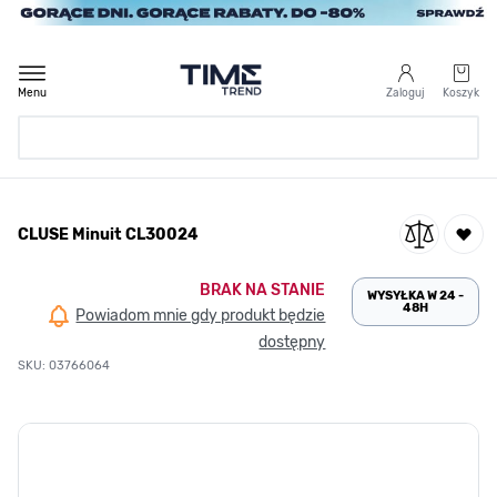
Przejdź do treści
Menu
Zaloguj
Koszyk
Strona Główna
CLUSE Minuit CL30024
/
CLUSE Minuit CL30024
BRAK NA STANIE
WYSYŁKA W 24 -
48H
Powiadom mnie gdy produkt będzie
dostępny
SKU: 03766064