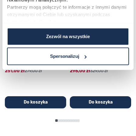
Partnerzy mogą połączyć te informacje z innymi danymi
otrzymanymi od Ciebie lub uzyskanymi podczas
korzystania z ich usług.
Zezwól na wszystkie
CASIO Sport AE-1200WHD-
Casio Sport AQ-230GA-
1AVEF
9DMQYES
Spersonalizuj
03362600
03311457
251,00 zł
279,00 zł
296,00 zł
329,00 zł
Do koszyka
Do koszyka