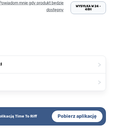
Powiadom mnie gdy produkt będzie
WYSYŁKA W 24 -
48H
dostępny
>
ł
>
Pobierz aplikację
plikacją Time To Riff