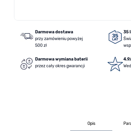
Darmowa dostawa
35 
przy zamówieniu powyżej
Świ
500 zł
wsp
Darmowa wymiana baterii
4.9
przez cały okres gwarancji
Wed
Opis
Par