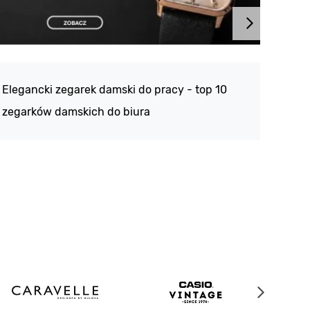
Atlan
188 -
Elegancki zegarek damski do pracy - top 10
kolek
zegarków damskich do biura