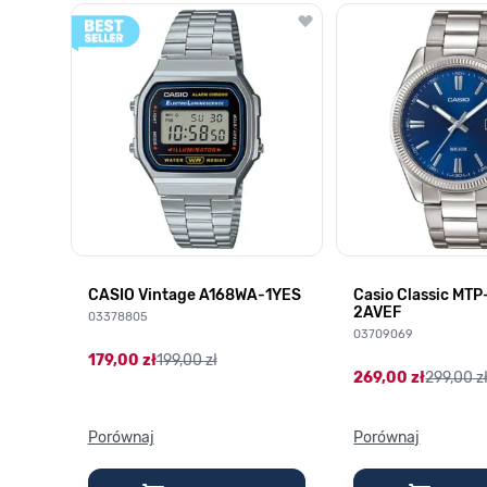
Poruszanie się po elementach karuzeli jest możliwe za pomocą k
Naciśnij, aby pominąć karuzelę
Naciśnij, aby przejść do nawigacji karuzeli
CASIO Vintage A168WA-1YES
Casio Classic MT
2AVEF
03378805
03709069
179,00 zł
199,00 zł
269,00 zł
299,00 z
Porównaj
Porównaj