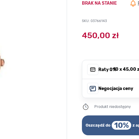
BRAK NA STANIE
SKU: 03766143
450,00 zł
, 10 x
45,00 z
Raty 0%
Negocjacja ceny
Produkt niedostępny
10%
Oszczędź do
z a