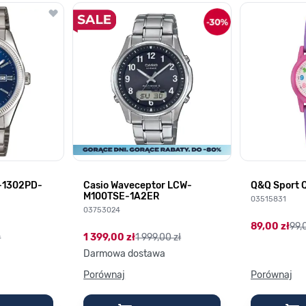
lawisza tabulacji. Możesz pominąć karuzelę lub przejść bezpośrednio d
P-1302PD-
Casio Waveceptor LCW-
Q&Q Sport 
M100TSE-1A2ER
03515831
03753024
89,00 zł
99,
ł
1 399,00 zł
1 999,00 zł
Darmowa dostawa
Porównaj
Porównaj