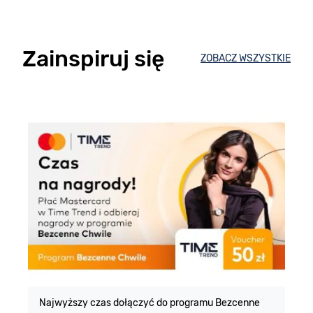
Zainspiruj się
ZOBACZ WSZYSTKIE
E
m
Najwyższy czas dołączyć do programu Bezcenne