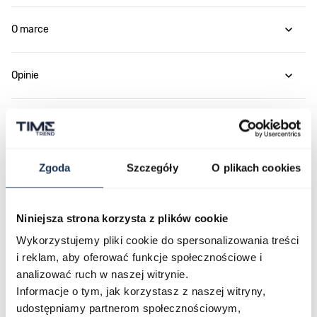
O marce
Opinie
Zapytaj o produkt
Zgoda
Szczegóły
O plikach cookies
Płatność i dostawa
Niniejsza strona korzysta z plików cookie
Najczęściej kupowane
Wykorzystujemy pliki cookie do spersonalizowania treści
i reklam, aby oferować funkcje społecznościowe i
analizować ruch w naszej witrynie.
Informacje o tym, jak korzystasz z naszej witryny,
Poruszanie się po elementach karuzeli jest możliwe za pomocą klawis
Naciśnij, aby pominąć karuzelę
Naciśnij, aby przejść do nawigacji karuzeli
udostępniamy partnerom społecznościowym,