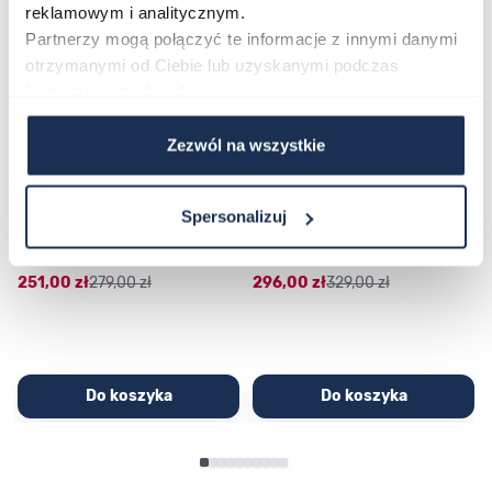
reklamowym i analitycznym.
Partnerzy mogą połączyć te informacje z innymi danymi
otrzymanymi od Ciebie lub uzyskanymi podczas
korzystania z ich usług.
Zezwól na wszystkie
CASIO Sport AE-1200WHD-
Casio Sport AQ-230GA-
Spersonalizuj
1AVEF
9DMQYES
03362600
03311457
251,00 zł
279,00 zł
296,00 zł
329,00 zł
Do koszyka
Do koszyka