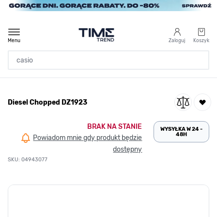
Przejdź do treści
Menu
Zaloguj
Koszyk
Strona Główna
Diesel Chopped DZ1923
/
Diesel Chopped DZ1923
BRAK NA STANIE
WYSYŁKA W 24 -
48H
Powiadom mnie gdy produkt będzie
dostępny
SKU: 04943077