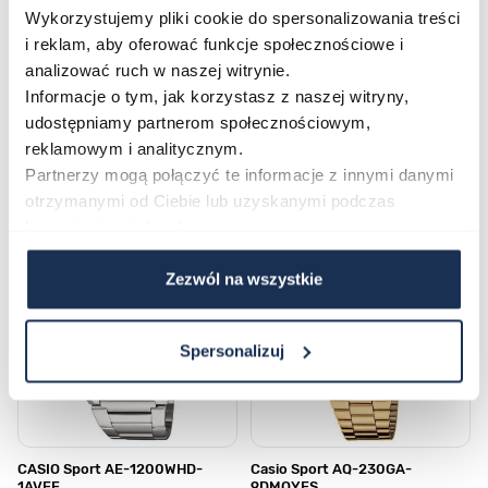
Wykorzystujemy pliki cookie do spersonalizowania treści
Płatność i dostawa
i reklam, aby oferować funkcje społecznościowe i
analizować ruch w naszej witrynie.
Informacje o tym, jak korzystasz z naszej witryny,
udostępniamy partnerom społecznościowym,
reklamowym i analitycznym.
Najczęściej kupowane
Partnerzy mogą połączyć te informacje z innymi danymi
otrzymanymi od Ciebie lub uzyskanymi podczas
korzystania z ich usług.
Poruszanie się po elementach karuzeli jest możliwe za pomocą klawis
Naciśnij, aby pominąć karuzelę
Naciśnij, aby przejść do nawigacji karuzeli
Zezwól na wszystkie
Spersonalizuj
CASIO Sport AE-1200WHD-
Casio Sport AQ-230GA-
1AVEF
9DMQYES