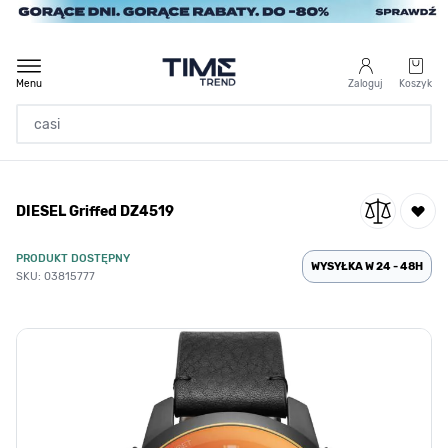
Przejdź do treści
Menu
Zaloguj
Koszyk
Strona Główna
DIESEL Griffed DZ4519
/
DIESEL Griffed DZ4519
PRODUKT DOSTĘPNY
WYSYŁKA W 24 - 48H
SKU: 03815777