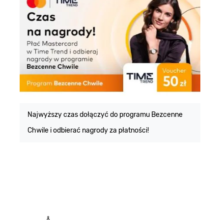
E
m
Najwyższy czas dołączyć do programu Bezcenne
Chwile i odbierać nagrody za płatności!