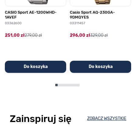
CASIO Sport AE-1200WHD-
Casio Sport AQ-230GA-
1AVEF
9DMQYES
03362600
03311457
251,00 zł
279,00 zł
296,00 zł
329,00 zł
Do koszyka
Do koszyka
Zainspiruj się
ZOBACZ WSZYSTKIE