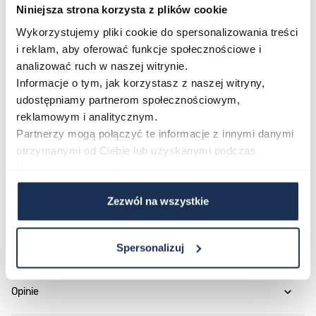
Niniejsza strona korzysta z plików cookie
zegarka po zmroku. To wszechstronne narzędzie dla
Wykorzystujemy pliki cookie do spersonalizowania treści
osób ceniących sobie zarówno wygląd, jak i
i reklam, aby oferować funkcje społecznościowe i
funkcjonalność.
analizować ruch w naszej witrynie.
Wodoszczelność
Informacje o tym, jak korzystasz z naszej witryny,
Wodoszczelność na poziomie 200 metrów pozwala na
udostępniamy partnerom społecznościowym,
korzystanie z zegarka podczas pływania i sportów
reklamowym i analitycznym.
wodnych. To idealny towarzysz dla aktywnych osób,
Partnerzy mogą połączyć te informacje z innymi danymi
które potrzebują sprzętu niezawodnego w różnych
otrzymanymi od Ciebie lub uzyskanymi podczas
warunkach.
korzystania z ich usług.
Parametry
Zezwól na wszystkie
O marce
Spersonalizuj
Opinie