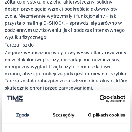
żółta kolorystyka oraz charakterystyczny, solidny
design przyciągają wzrok i podkreślają aktywny styl
życia. Niezmiennie wytrzymały i funkcjonalny – jak
przystało na linię G-SHOCK – sprawdzi się zarówno w
codziennym użytkowaniu, jak i podczas intensywnego
wysiłku fizycznego.
Tarcza i szkło
Zegarek wyposażono w cyfrowy wyświetlacz osadzony
na wielokolorowej tarczy, co nadaje mu nowoczesny,
energiczny wygląd. Dzięki czytelnemu układowi
ekranu, obsługa funkcji zegarka jest intuicyjna i szybka.
Tarcza została zabezpieczona szkłem mineralnym, które
skutecznie chroni przed zarysowaniami.
Mechanizm
Sercem modelu DW-6900TR-9ER jest mechanizm
kwarcowy, gwarantujący niezawodność w codziennym
Zgoda
Szczegóły
O plikach cookies
użytkowaniu. Zegarek został wyposażony w szereg
praktycznych funkcji, takich jak stoper, timer, alarm, a
także podświetlenie, które ułatwia korzystanie z