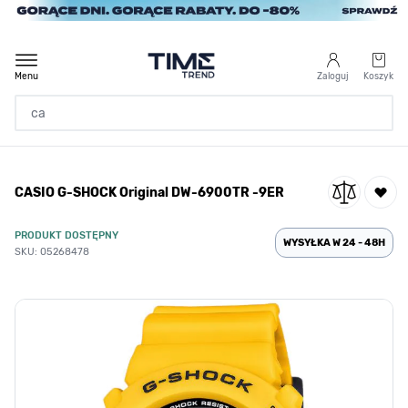
Przejdź do treści
Menu
Zaloguj
Koszyk
Strona Główna
CASIO G-SHOCK Original DW-6900TR -9ER
/
CASIO G-SHOCK Original DW-6900TR -9ER
PRODUKT DOSTĘPNY
WYSYŁKA W 24 - 48H
SKU: 05268478