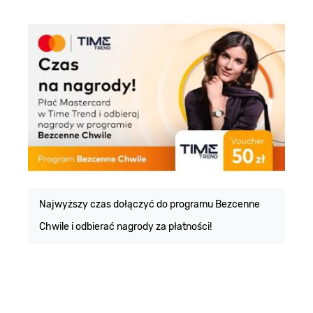
E
m
Najwyższy czas dołączyć do programu Bezcenne
Chwile i odbierać nagrody za płatności!