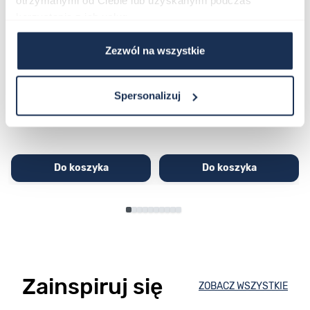
otrzymanymi od Ciebie lub uzyskanymi podczas
korzystania z ich usług.
CASIO Sport AE-1200WHD-
Casio Sport AQ-230GA-
Zezwól na wszystkie
1AVEF
9DMQYES
03362600
03311457
Spersonalizuj
251,00 zł
279,00 zł
296,00 zł
329,00 zł
Do koszyka
Do koszyka
Zainspiruj się
ZOBACZ WSZYSTKIE