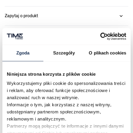
Zapytaj o produkt
Płatność i dostawa
Zgoda
Szczegóły
O plikach cookies
Najczęściej kupowane
Niniejsza strona korzysta z plików cookie
Wykorzystujemy pliki cookie do spersonalizowania treści
Poruszanie się po elementach karuzeli jest możliwe za pomocą klawis
Naciśnij, aby pominąć karuzelę
Naciśnij, aby przejść do nawigacji karuzeli
i reklam, aby oferować funkcje społecznościowe i
analizować ruch w naszej witrynie.
Informacje o tym, jak korzystasz z naszej witryny,
udostępniamy partnerom społecznościowym,
reklamowym i analitycznym.
Partnerzy mogą połączyć te informacje z innymi danymi