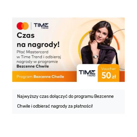
E
m
Najwyższy czas dołączyć do programu Bezcenne
Chwile i odbierać nagrody za płatności!