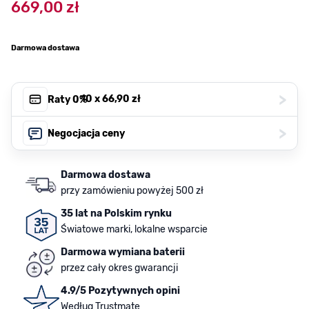
669,00 zł
Darmowa dostawa
>
, 10 x
66,90 zł
Raty 0%
>
Negocjacja ceny
Darmowa dostawa
przy zamówieniu powyżej 500 zł
35 lat na Polskim rynku
Światowe marki, lokalne wsparcie
Darmowa wymiana baterii
przez cały okres gwarancji
4.9/5 Pozytywnych opini
Według Trustmate