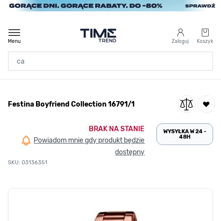
Przejdź do treści
Menu
Zaloguj
Koszyk
Strona Główna
Festina Boyfriend Collection 16791/1
/
Festina Boyfriend Collection 16791/1
BRAK NA STANIE
WYSYŁKA W 24 -
48H
Powiadom mnie gdy produkt będzie
dostępny
SKU: 03136351