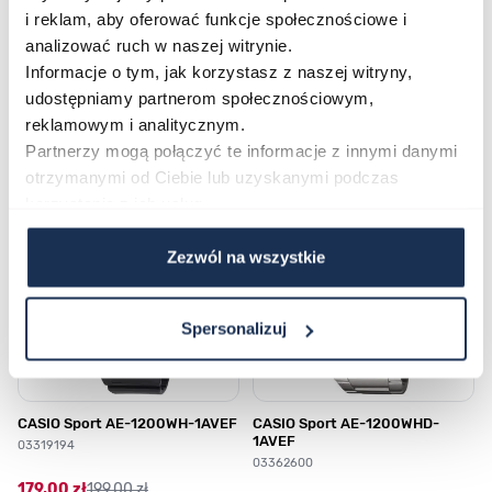
i reklam, aby oferować funkcje społecznościowe i
analizować ruch w naszej witrynie.
Informacje o tym, jak korzystasz z naszej witryny,
udostępniamy partnerom społecznościowym,
Najczęściej kupowane
reklamowym i analitycznym.
Partnerzy mogą połączyć te informacje z innymi danymi
otrzymanymi od Ciebie lub uzyskanymi podczas
Poruszanie się po elementach karuzeli jest możliwe za pomocą klawis
Naciśnij, aby pominąć karuzelę
Naciśnij, aby przejść do nawigacji karuzeli
korzystania z ich usług.
Zezwól na wszystkie
Spersonalizuj
CASIO Sport AE-1200WH-1AVEF
CASIO Sport AE-1200WHD-
1AVEF
03319194
03362600
179,00 zł
199,00 zł